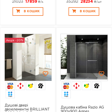
21023
17859
35292
28234
₴/к.
₴/шт
В КОШИК
В КОШИК
Акція -20%
6
6
Душові двері
Душова кабіна Razio AG
двоелементні BRILLIANT
900х900 Agnes