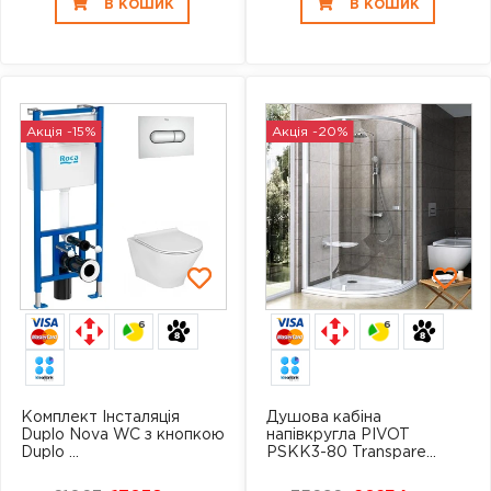
В КОШИК
В КОШИК
Акція -15%
Акція -20%
6
6
Комплект Інсталяція
Душова кабіна
Duplo Nova WC з кнопкою
напівкругла PIVOT
Duplo ...
PSKK3-80 Transpare...