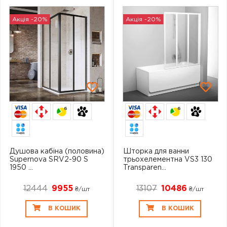
Акція -20%
Акція -20%
6
6
Душова кабіна (половина)
Шторка для ванни
Supernova SRV2-90 S
трьохелементна VS3 130
1950 ...
Transparen...
12444
9955
13107
10486
₴/шт
₴/шт
В КОШИК
В КОШИК