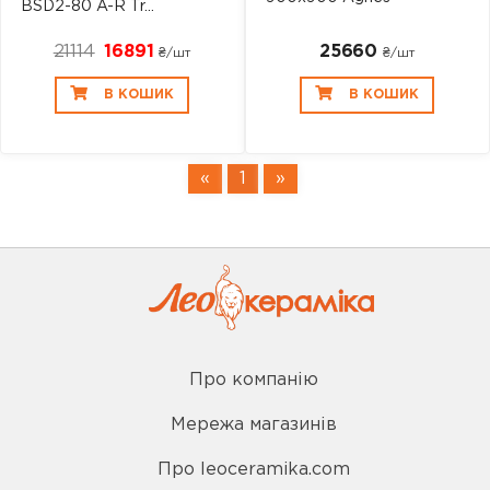
BSD2-80 A-R Tr...
21114
16891
25660
₴/шт
₴/шт
В КОШИК
В КОШИК
«
1
»
Про компанію
Мережа магазинів
Про leoceramika.com