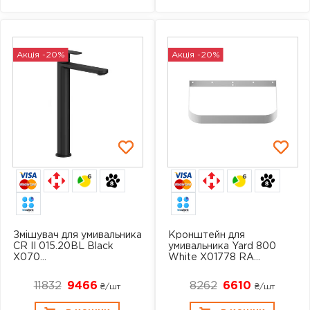
Акція -20%
Акція -20%
6
6
Змішувач для умивальника
Кронштейн для
CR II 015.20BL Black
умивальника Yard 800
X070...
White X01778 RA...
11832
9466
8262
6610
₴/шт
₴/шт