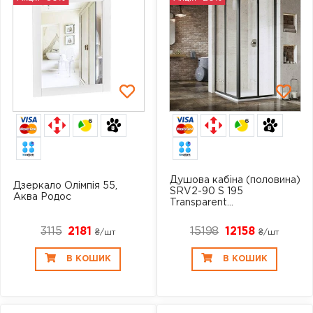
6
6
Душова кабіна (половина)
Дзеркало Олімпія 55,
SRV2-90 S 195
Аква Родос
Transparent...
3115
2181
15198
12158
₴/шт
₴/шт
В КОШИК
В КОШИК