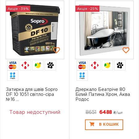
Акція -39%
Акція -25%
6
6
Затирка для швів Sopro
Дзеркало Беатріче 80
DF 10 1051 світло-сіра
Білий Патина Хром, Аква
№16 ...
Родос
Товар недоступний
8651
6488
₴/шт
В КОШИК