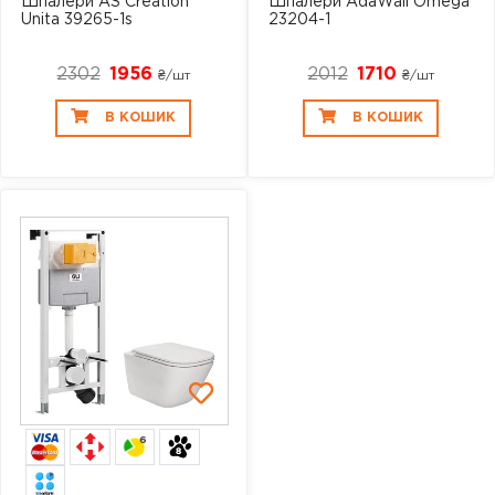
Шпалери AS Creation
Шпалери AdaWall Omega
Unita 39265-1s
23204-1
2302
1956
2012
1710
₴/шт
₴/шт
В КОШИК
В КОШИК
6