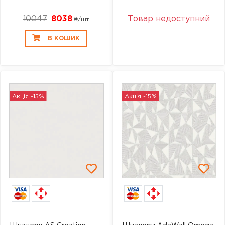
10047
8038
Товар недоступний
₴/шт
В КОШИК
Акція -15%
Акція -15%