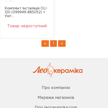
Комплект Інсталяція OLI
120 (099949-885052) +
Уніт...
Товар недоступний
«
1
»
Про компанію
Мережа магазинів
Про leoceramika.com