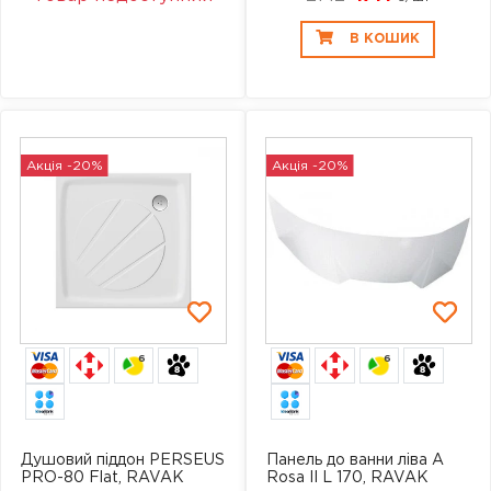
В КОШИК
Акція -20%
Акція -20%
6
6
Душовий піддон PERSEUS
Панель до ванни ліва A
PRO-80 Flat, RAVAK
Rosa II L 170, RAVAK