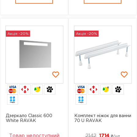
Акція -20%
Акція -20%
6
6
Дзеркало Classic 600
Комплект ніжок для ванни
White RAVAK
70 U RAVAK
Товар недоступний
2142
1714
₴/шт