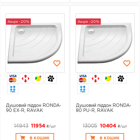
Акція -20%
Акція -20%
6
6
Душовий піддон RONDA-
Душовий піддон RONDA-
90 EX-R, RAVAK
80 PU-R, RAVAK
14943
11954
13005
10404
₴/шт
₴/шт
В КОШИК
В КОШИК