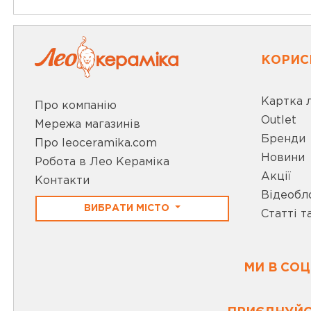
КОРИС
Картка 
Про компанію
Outlet
Мережа магазинів
Бренди
Про leoceramika.com
Новини
Робота в Лео Кераміка
Акції
Контакти
Відеобл
ВИБРАТИ МІСТО
Статті т
МИ В СО