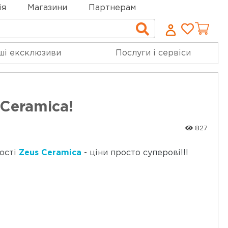
ія
Магазини
Партнерам
Cписо
Пошук
бажан
ші ексклюзиви
Послуги і сервіси
 Ceramica!
827
кості
Zeus Ceramica
- ціни просто суперові!!!