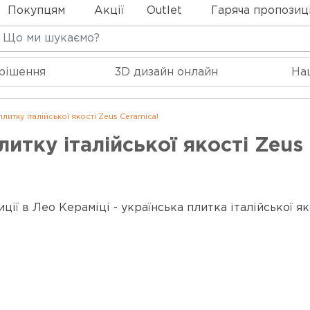
Покупцям
Акції
Outlet
Гаряча пропозиц
 рішення
3D дизайн онлайн
На
литку італійської якості Zeus Ceramica!
итку італійської якості Zeus
иції в Лео Кераміці - українська плитка італійської я