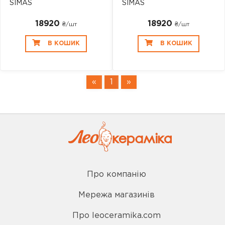
SIMAS
SIMAS
18920
18920
₴/шт
₴/шт
В КОШИК
В КОШИК
«
1
»
Про компанію
Мережа магазинів
Про leoceramika.com