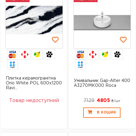
6
6
Плитка керамогранітна
Умивальник Gap-Alter 400
Orio White POL 600x1200
A3270MK000 Roca
Ravi...
Товар недоступний
7129
4805
₴/шт
В КОШИК