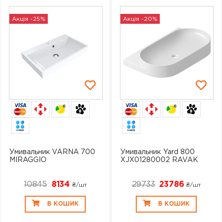
Акція -25%
Акція -20%
6
6
Умивальник VARNA 700
Умивальник Yard 800
MIRAGGIO
XJX01280002 RAVAK
10845
8134
29733
23786
₴/шт
₴/шт
В КОШИК
В КОШИК