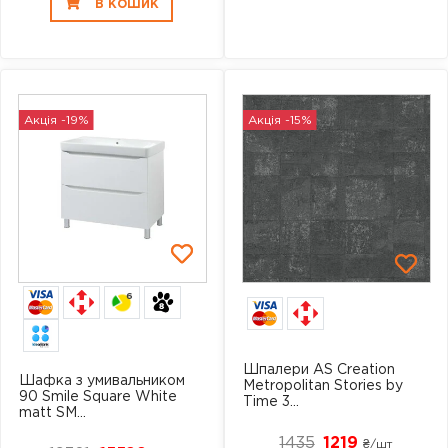
В КОШИК
Акція -19%
Акція -15%
6
Шпалери AS Creation
Шафка з умивальником
Metropolitan Stories by
90 Smile Square White
Time 3...
matt SM...
1435
1219
₴/шт