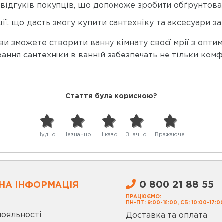
 відгуків покупців, що допоможе зробити обґрунтова
ії, що дасть змогу купити сантехніку та аксесуари з
ви зможете створити ванну кімнату своєї мрії з опти
ння сантехніки в ванній забезпечать не тільки комфо
Стаття була корисною?
Нудно
Незначно
Цікаво
Значно
Вражаюче
0 800 21 88 55
НА ІНФОРМАЦІЯ
ПРАЦЮЄМО:
ПН-ПТ: 9:00-18:00, СБ: 10:00-17:0
лояльності
Доставка та оплата