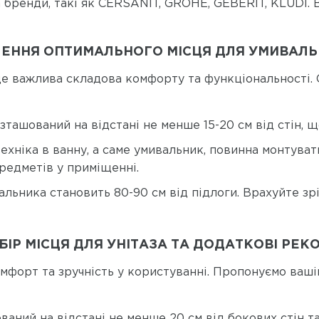
а бренди, такі як CERSANIT, GROHE, GEBERIT, KLUDI. 
ЕННЯ ОПТИМАЛЬНОГО МІСЦЯ ДЛЯ УМИВАЛЬ
це важлива складова комфорту та функціональності. 
зташований на відстані не менше 15-20 см від стін, 
ехніка в ванну, а саме умивальник, повинна монтувати
предметів у приміщенні.
льника становить 80-90 см від підлоги. Врахуйте зрі
ІР МІСЦЯ ДЛЯ УНІТАЗА ТА ДОДАТКОВІ РЕК
мфорт та зручність у користуванні. Пропонуємо ваші
ваний на відстані не менше 20 см від бокових стін та 