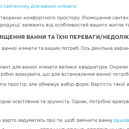
 сантехніку для ванної кімнати
створенні комфортного простору. Розміщення сантехн
продукції залежить від особливостей вашого житла т
ІЩЕННЯ ВАННИ ТА ЇХНІ ПЕРЕВАГИ/НЕДОЛІ
 ванної кімнати та ваших потреб. Ось декілька варіа
ріант для ванної кімнати великої квадратури. Окремо
рібно врахувати, що для встановлення ванної потрібн
ти простір, але обмежує вибір форм. Вартість такої
одне освітлення та зручність. Однак, потрібно врахув
 варто задуматись про те, щоб замінити ванну
душов