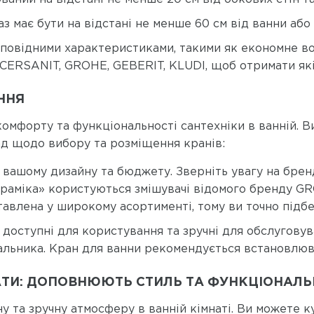
аз має бути на відстані не менше 60 см від ванни або
відповідними характеристиками, такими як економне 
к CERSANIT, GROHE, GEBERIT, KLUDI, щоб отримати як
ННЯ
комфорту та функціональності сантехніки в ванній. В
рад щодо вибору та розміщення кранів:
 вашому дизайну та бюджету. Зверніть увагу на бренд
аміка» користуються змішувачі відомого бренду GROHE
тавлена у широкому асортименті, тому ви точно підб
 доступні для користування та зручні для обслугову
вальника. Кран для ванни рекомендується встановлюва
АТИ: ДОПОВНЮЮТЬ СТИЛЬ ТА ФУНКЦІОНАЛЬ
 та зручну атмосферу в ванній кімнаті. Ви можете куп