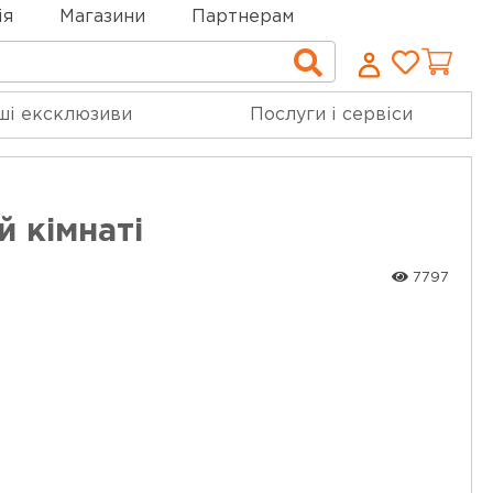
ія
Магазини
Партнерам
Cписо
Пошук
бажан
ші ексклюзиви
Послуги і сервіси
й кімнаті
7797