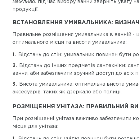
Важливо:
під час вибору ванни зверніть увагу н
продукції.
ВСТАНОВЛЕННЯ УМИВАЛЬНИКА: ВИЗНАЧ
Правильне розміщення умивальника в ванній - 
оптимального місця та висоти умивальника:
Відстань до стін: умивальник повинен бути ро
Відстань до інших предметів сантехніки: сант
ванни, аби забезпечити зручний доступ до всіх 
Висота умивальника: оптимальна висота умива
аксесуарів, таких як дзеркало або полиці.
РОЗМІЩЕННЯ УНІТАЗА: ПРАВИЛЬНИЙ ВИБ
При розміщенні унітаза важливо забезпечити ко
місця для унітаза:
Відстань до стін: унітаз повинен бути розташо