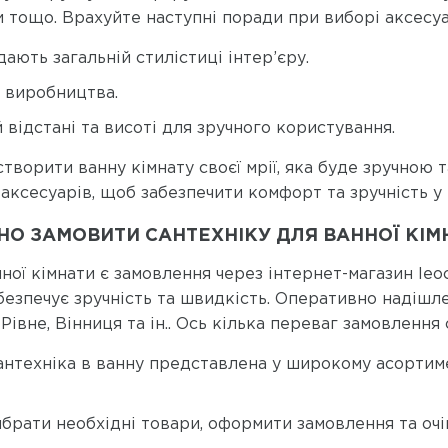
и тощо. Врахуйте наступні поради при виборі аксесуа
дають загальній стилістиці інтер’єру.
о виробництва.
 відстані та висоті для зручного користування.
ворити ванну кімнату своєї мрії, яка буде зручною 
аксесуарів, щоб забезпечити комфорт та зручність у 
НО ЗАМОВИТИ САНТЕХНІКУ ДЛЯ ВАННОЇ КІМ
ої кімнати є замовлення через інтернет-магазин leoc
абезпечує зручність та швидкість. Оперативно надішл
 Рівне, Вінниця та ін.. Ось кілька переваг замовлення
сантехніка в ванну представлена у широкому асортиме
ибрати необхідні товари, оформити замовлення та очі