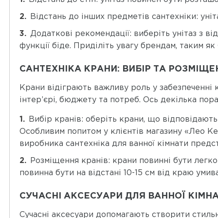
Відстань до інших предметів сантехніки: уніт
Додаткові рекомендації: виберіть унітаз з 
функції біде. Приділіть увагу брендам, таким я
САНТЕХНІКА КРАНИ: ВИБІР ТА РОЗМІЩЕ
Крани відіграють важливу роль у забезпеченні 
інтер’єрі, бюджету та потреб. Ось декілька по
Вибір кранів: оберіть крани, що відповідають
Особливим попитом у клієнтів магазину «Лео Кер
виробника сантехніка для ванної кімнати предс
Розміщення кранів: крани повинні бути легко
повинна бути на відстані 10-15 см від краю уми
СУЧАСНІ АКСЕСУАРИ ДЛЯ ВАННОЇ КІМН
Сучасні аксесуари допомагають створити стильну