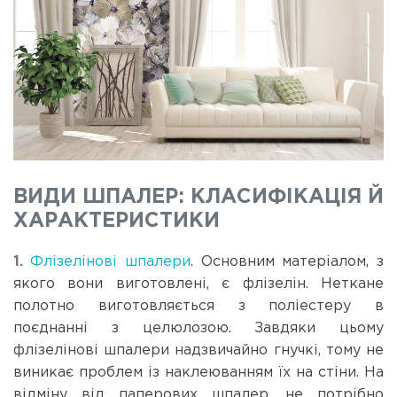
ВИДИ ШПАЛЕР: КЛАСИФІКАЦІЯ Й
ХАРАКТЕРИСТИКИ
Флізелінові шпалери
. Основним матеріалом, з
якого вони виготовлені, є флізелін. Неткане
полотно виготовляється з поліестеру в
поєднанні з целюлозою. Завдяки цьому
флізелінові шпалери надзвичайно гнучкі, тому не
виникає проблем із наклеюванням їх на стіни. На
відміну від паперових шпалер, не потрібно