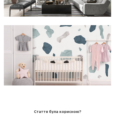
Стаття була корисною?