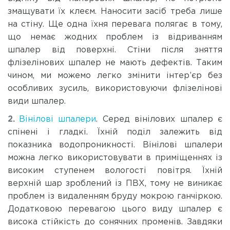
змащувати їх клеєм. Наносити засіб треба лише
на стіну. Ще одна їхня перевага полягає в тому,
що немає жодних проблем із відриванням
шпалер від поверхні. Стіни після зняття
флізелінових шпалер не мають дефектів. Таким
чином, ми можемо легко змінити інтер’єр без
особливих зусиль, використовуючи флізелінові
види шпалер.
Вінілові шпалери
. Серед вінілових шпалер є
спінені і гладкі. Їхній поділ залежить від
показника водопроникності. Вінілові шпалери
можна легко використовувати в приміщеннях із
високим ступенем вологості повітря. Їхній
верхній шар зроблений із ПВХ, тому не виникає
проблем із видаленням бруду мокрою ганчіркою.
Додатковою перевагою цього виду шпалер є
висока стійкість до сонячних променів. Завдяки