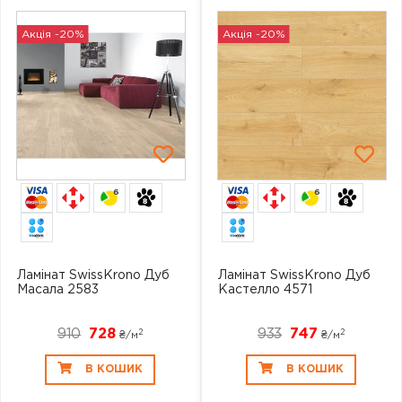
Акція -20%
Акція -20%
6
6
Ламінат SwissKrono Дуб
Ламінат SwissKrono Дуб
Масала 2583
Кастелло 4571
910
728
933
747
2
2
₴/
м
₴/
м
В КОШИК
В КОШИК