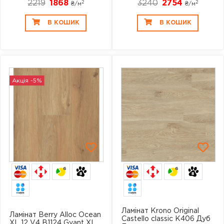
2219
1868
3240
2754
2
2
₴/
м
₴/
м
В КОШИК
В КОШИК
Акція -5%
6
6
Ламінат Krono Original
Ламінат Berry Alloc Ocean
Castello classic K406 Дуб
XL 12 V4 B1124 Gyant XL ...