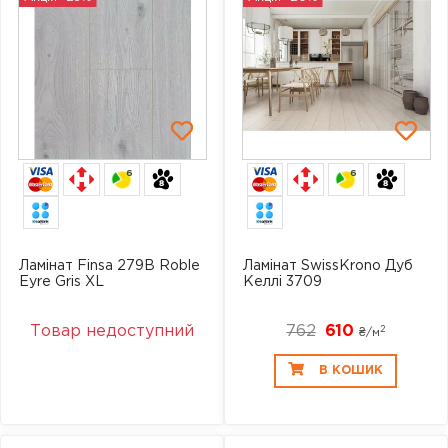
6
6
Ламінат Finsa 279B Roble
Ламінат SwissKrono Дуб
Eyre Gris XL
Келлі 3709
Товар недоступний
762
610
2
₴/
м
В КОШИК