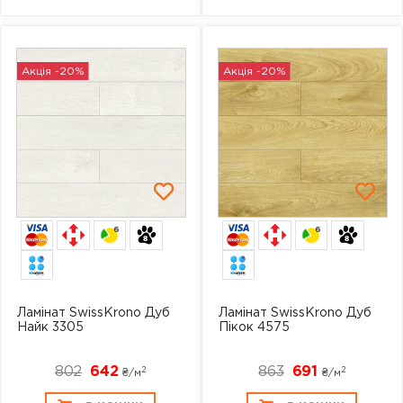
Акція -20%
Акція -20%
6
6
Ламінат SwissKrono Дуб
Ламінат SwissKrono Дуб
Найк 3305
Пікок 4575
802
642
863
691
2
2
₴/
м
₴/
м