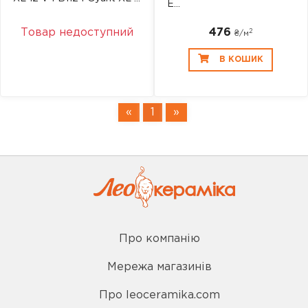
Е...
Товар недоступний
476
2
₴/
м
В КОШИК
«
1
»
Про компанію
Мережа магазинів
Про leoceramika.com