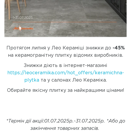
Протягом липня у Лео Кераміці знижки до
-45%
на керамогранітну плитку відомих виробників.
Знижки діють в інтернет-магазині
https://leoceramika.com/hot_offers/keramichna-
plytka
та у салонах Лео Кераміка.
Обирайте якісну плитку за найкращими цінами!
*Термін дії акції:01.07.2025р.-31.07.2025р.
*
А
бо до
закінчення товарних запасів.