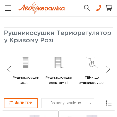
Рушникосушки Терморегулятор
у Кривому Розі
Рушникосушки
Рушникосушки
ТЕНи до
В
водяні
електричні
рушникосушок
ру
Сітка
ФІЛЬТРИ
За популярністю