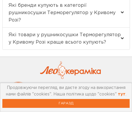
Які бренди купують в категорії
рушникосушки Терморегулятор у Кривому
Розі?
Які товари у рушникосушки Терморегулятор
у Кривому Розі краще всього купують?
Продовжуючи перегляд, ви даєте згоду на використання
Про компанію
нами файлів "cookies". Наша політика щодо "cookies"
тут
.
ГАРАЗД
Мережа магазинів
Про leoceramika.com
Робота в Лео Кераміка