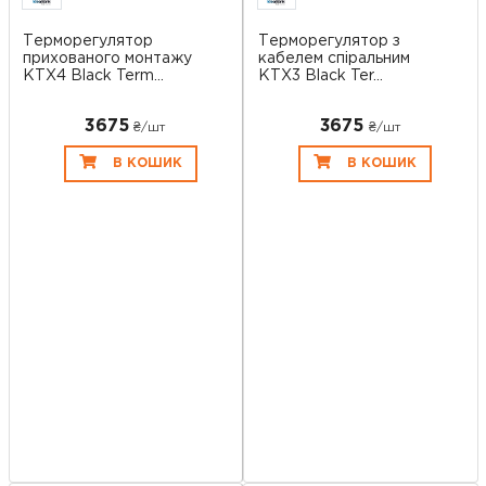
Терморегулятор
Терморегулятор з
прихованого монтажу
кабелем спіральним
KTX4 Black Term...
KTX3 Black Ter...
3675
3675
₴/шт
₴/шт
В КОШИК
В КОШИК