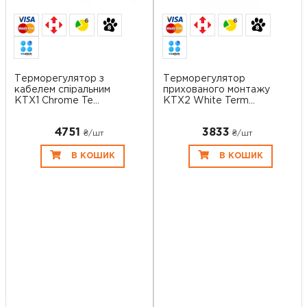
6
6
Терморегулятор з
Терморегулятор
кабелем спіральним
прихованого монтажу
KTX1 Chrome Te...
KTX2 White Term...
4751
3833
₴/шт
₴/шт
В КОШИК
В КОШИК