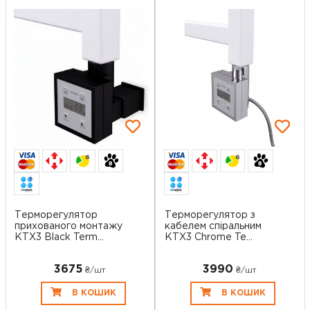
6
6
Терморегулятор
Терморегулятор з
прихованого монтажу
кабелем спіральним
KTX3 Black Term...
KTX3 Chrome Te...
3675
3990
₴/шт
₴/шт
В КОШИК
В КОШИК