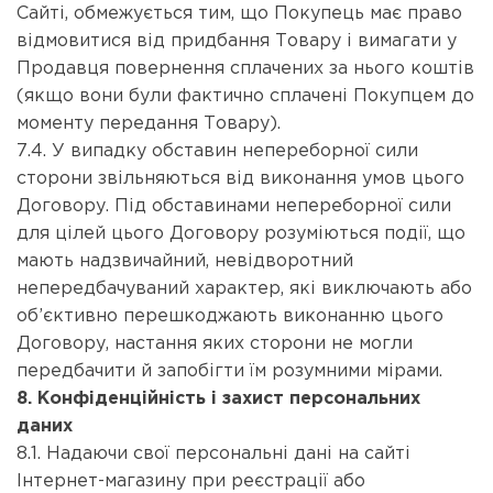
Сайті, обмежується тим, що Покупець має право
відмовитися від придбання Товару і вимагати у
Продавця повернення сплачених за нього коштів
(якщо вони були фактично сплачені Покупцем до
моменту передання Товару).
7.4. У випадку обставин непереборної сили
сторони звільняються від виконання умов цього
Договору. Під обставинами непереборної сили
для цілей цього Договору розуміються події, що
мають надзвичайний, невідворотний
непередбачуваний характер, які виключають або
об’єктивно перешкоджають виконанню цього
Договору, настання яких сторони не могли
передбачити й запобігти їм розумними мірами.
8. Конфіденційність і захист персональних
даних
8.1. Надаючи свої персональні дані на сайті
Інтернет-магазину при реєстрації або