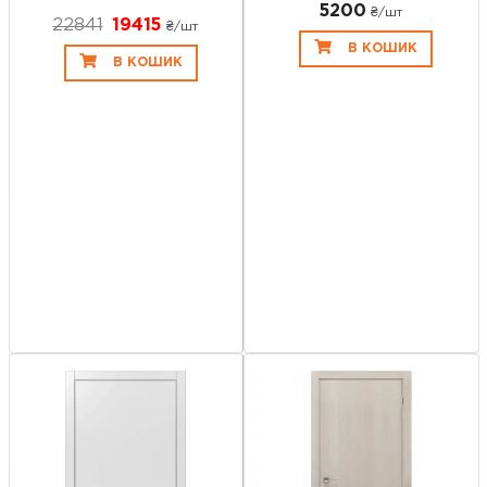
5200
₴/шт
22841
19415
₴/шт
В КОШИК
В КОШИК