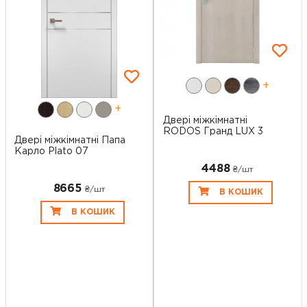
+
+
Двері міжкімнатні
RODOS Гранд LUX 3
Двері міжкімнатні Папа
Карло Plato 07
4488
₴/шт
8665
₴/шт
В КОШИК
В КОШИК