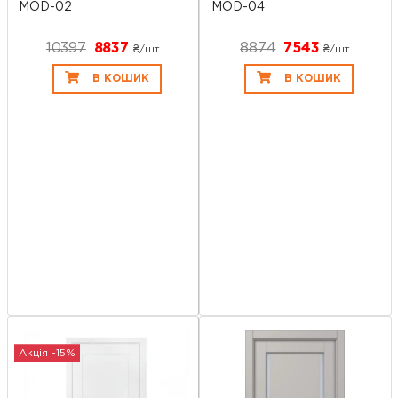
MOD-02
MOD-04
10397
8837
8874
7543
₴/шт
₴/шт
В КОШИК
В КОШИК
Акція -15%