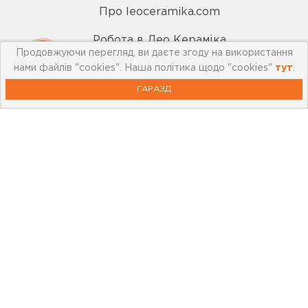
Про leoceramika.com
Робота в Лео Кераміка
Продовжуючи перегляд, ви даєте згоду на використання
Контакти
нами файлів "cookies". Наша політика щодо "cookies"
тут
.
ГАРАЗД
Корисна інформація
Картка лояльності
Бренди
Новини
Акції
Outlet
Відеоблог