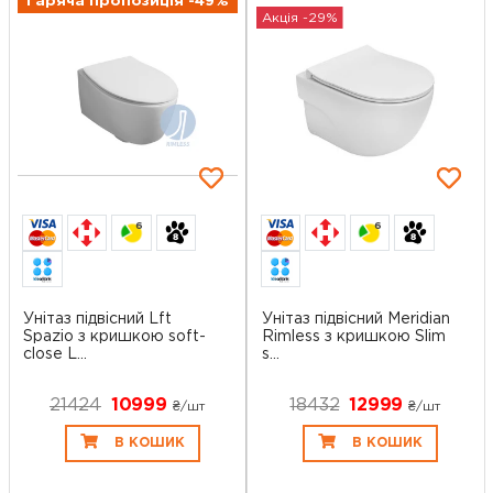
Гаряча пропозиція -49%
Акція -29%
6
6
Унітаз підвісний Lft
Унітаз підвісний Meridian
Spazio з кришкою soft-
Rimless з кришкою Slim
close L...
s...
21424
10999
18432
12999
₴/шт
₴/шт
В КОШИК
В КОШИК