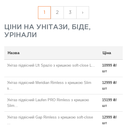
1
2
3
›
ЦІНИ НА
УНІТАЗИ, БІДЕ,
УРІНАЛИ
Назва
Ціна
Унітаз підвісний Lft Spazio з кришкою soft-close L...
10999 ₴/
шт
Унітаз підвісний Meridian Rimless з кришкою Slim
12999 ₴/
s...
шт
Унітаз підвісний Laufen PRO Rimless з кришкою
15199 ₴/
Slim...
шт
Унітаз підвісний Gap Rimless з кришкою soft-close
12999 ₴/
...
шт