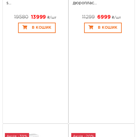
s...
дюроплас...
19580
13999
11299
6999
₴/шт
₴/шт
В КОШИК
В КОШИК
Акція -39%
Акція -20%