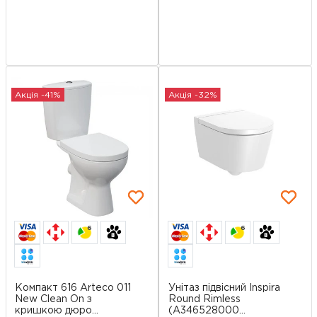
Акція -41%
Акція -32%
6
6
Компакт 616 Arteco 011
Унітаз підвісний Inspira
New Clean On з
Round Rimless
кришкою дюро...
(A346528000...