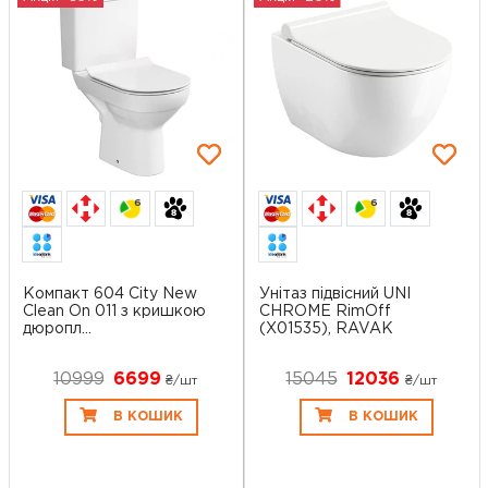
6
6
Компакт 604 City New
Унітаз підвісний UNI
Clean On 011 з кришкою
CHROME RimOff
дюропл...
(X01535), RAVAK
10999
6699
15045
12036
₴/шт
₴/шт
В КОШИК
В КОШИК