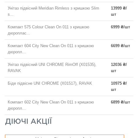
Унітаз підвісний Meridian Rimless з кришкою Slim
13999 ₴/
s...
шт
Компакт 575 Colour Clean On 011 з кришкою
6999 ₴/шт
дюроплас...
Компакт 604 City New Clean On 011 з кришкою
6699 ₴/шт
дюропл...
Унітаз підвісний UNI CHROME RimOff (X01535),
12036 ₴/
RAVAK
шт
Біде підвісне UNI CHROME (X01517), RAVAK
10975 ₴/
шт
Компакт 602 City New Clean On 011 з кришкою
6899 ₴/шт
дюропл...
ДІЮЧІ АКЦІЇ