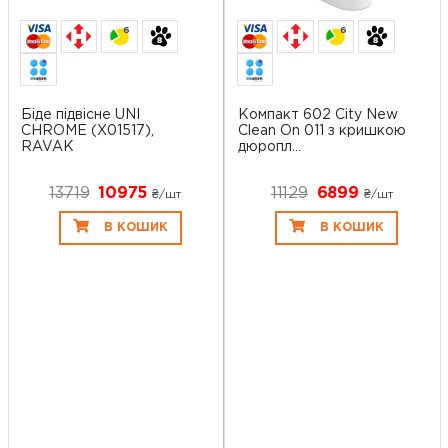
6
6
Біде підвісне UNI
Компакт 602 City New
CHROME (X01517),
Clean On 011 з кришкою
RAVAK
дюропл...
13719
10975
11129
6899
₴/шт
₴/шт
В КОШИК
В КОШИК