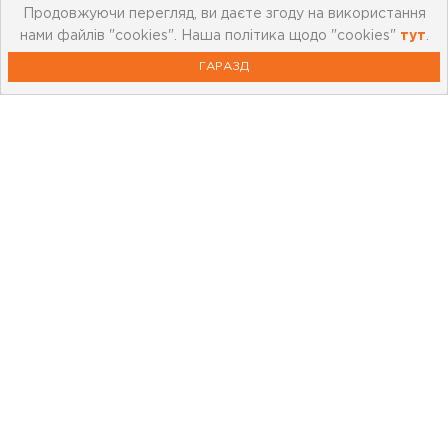
Продовжуючи перегляд, ви даєте згоду на використання
нами файлів "cookies". Наша політика щодо "cookies"
тут
.
ГАРАЗД
Про компанію
Мережа магазинів
Про leoceramika.com
Робота в Лео Кераміка
Контакти
Корисна інформація
Картка лояльності