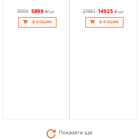
9919
5899
21961
14925
₴/шт
₴/шт
В КОШИК
В КОШИК
Показати ще