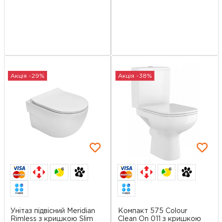
Акція -29%
Акція -38%
6
6
Унітаз підвісний Meridian
Компакт 575 Colour
Rimless з кришкою Slim
Clean On 011 з кришкою