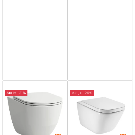
Акція -21%
Акція -26%