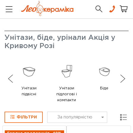
Унітази, біде, урінали Акція у
Кривому Розі
Унітази
Унітази
Біде
К
підвісні
підлогові і
компакти
Сітка
ФІЛЬТРИ
За популярністю