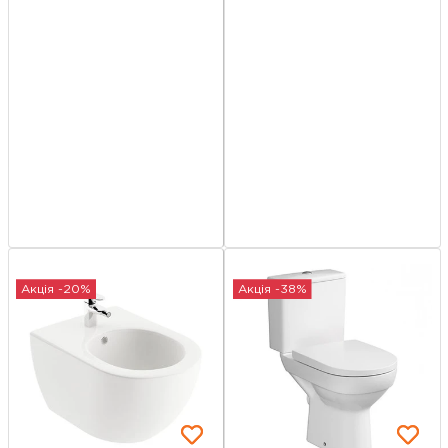
Акція -20%
Акція -38%