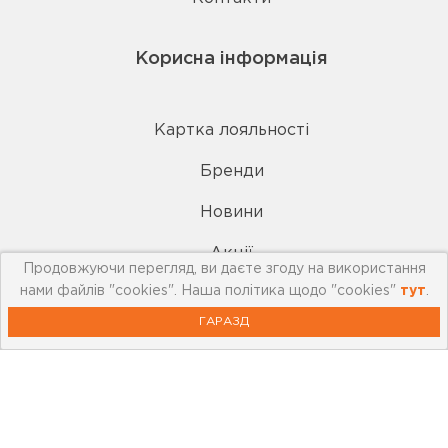
Корисна інформація
Картка лояльності
Бренди
Новини
Акції
Продовжуючи перегляд, ви даєте згоду на використання
нами файлів "cookies". Наша політика щодо "cookies"
тут
.
Outlet
ГАРАЗД
Відеоблог
Статті та огляди
0 800 21 88 55