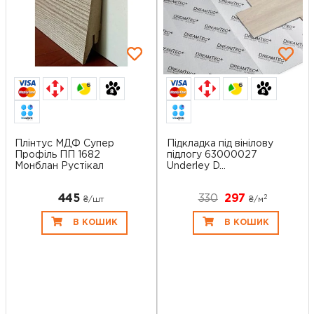
6
6
Плінтус МДФ Супер
Підкладка під вінілову
Профіль ПП 1682
підлогу 63000027
Монблан Рустікал
Underley D...
445
330
297
2
₴/шт
₴/
м
В КОШИК
В КОШИК