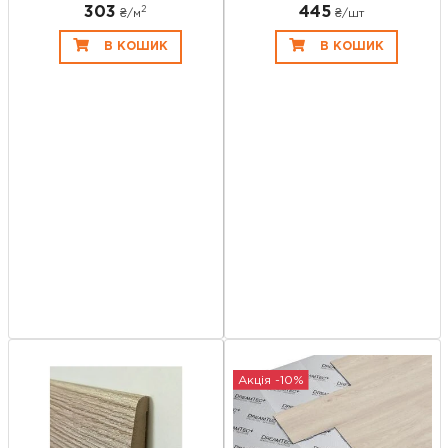
303
445
2
₴/
м
₴/шт
В КОШИК
В КОШИК
Акція -10%