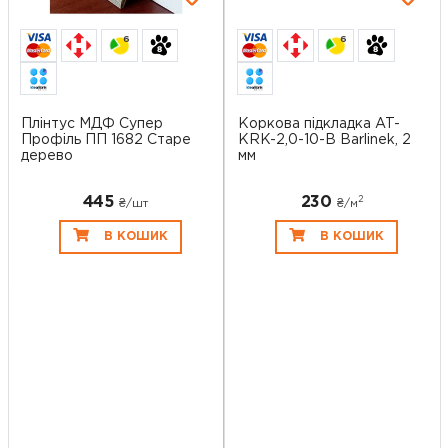
6
6
Плінтус МДФ Супер
Коркова підкладка AT-
Профіль ПП 1682 Старе
KRK-2,0-10-B Barlinek, 2
дерево
мм
445
230
2
₴/шт
₴/
м
В КОШИК
В КОШИК