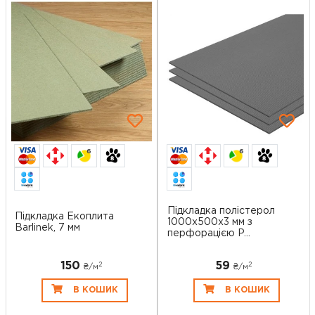
6
6
Підкладка полістерол
Підкладка Екоплита
1000x500x3 мм з
Barlinek, 7 мм
перфорацією P...
150
59
2
2
₴/
м
₴/
м
В КОШИК
В КОШИК