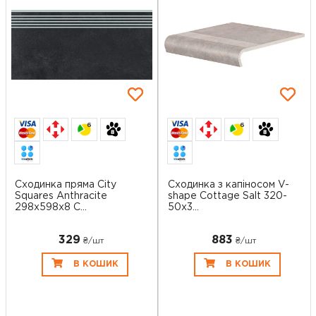
6
6
Сходинка пряма City
Сходинка з капіносом V-
Squares Anthracite
shape Cottage Salt 320-
298x598x8 C...
50x3...
329
883
₴/шт
₴/шт
В КОШИК
В КОШИК