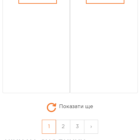
Показати ще
1
2
3
›