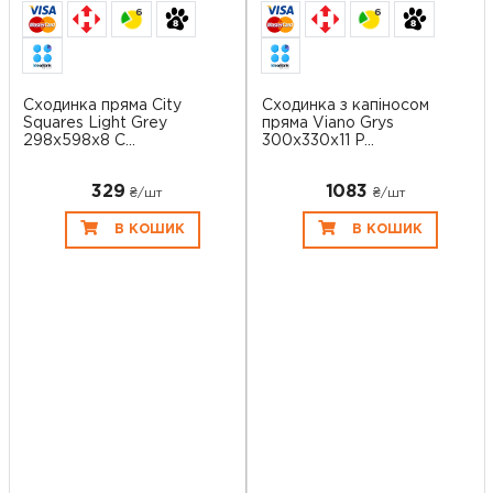
6
6
Сходинка пряма City
Сходинка з капіносом
Squares Light Grey
пряма Viano Grys
298x598x8 C...
300x330x11 P...
329
1083
₴/шт
₴/шт
В КОШИК
В КОШИК