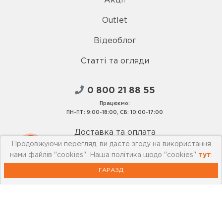
Акції
Outlet
Відеоблог
Статті та огляди
0 800 21 88 55
Працюємо:
ПН-ПТ: 9:00-18:00, СБ: 10:00-17:00
Доставка та оплата
Продовжуючи перегляд, ви даєте згоду на використання
Публічна оферта
нами файлів "cookies". Наша політика щодо "cookies"
тут
.
ГАРАЗД
Умови використання сайту
Запитання та відповіді
Політика конфіденційності