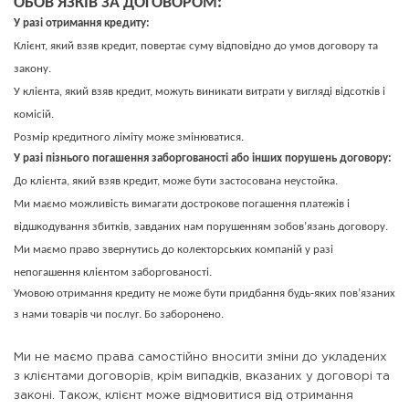
ОБОВ'ЯЗКІВ ЗА ДОГОВОРОМ:
У разі отримання кредиту:
Клієнт, який взяв кредит, повертає суму відповідно до умов договору та
закону.
У клієнта, який взяв кредит, можуть виникати витрати у вигляді відсотків і
комісій.
Розмір кредитного ліміту може змінюватися.
У разі пізнього погашення заборгованості або інших порушень договору:
До клієнта, який взяв кредит, може бути застосована неустойка.
Ми маємо можливість вимагати дострокове погашення платежів і
відшкодування збитків, завданих нам порушенням зобов’язань договору.
Ми маємо право звернутись до колекторських компаній у разі
непогашення клієнтом заборгованості.
Умовою отримання кредиту не може бути придбання будь-яких пов’язаних
з нами товарів чи послуг. Бо заборонено.
Ми не маємо права самостійно вносити зміни до укладених
з клієнтами договорів, крім випадків, вказаних у договорі та
законі. Також, клієнт може відмовитися від отримання