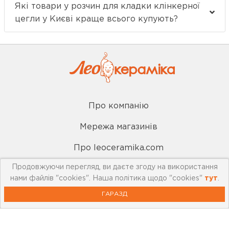
Які товари у розчин для кладки клінкерної
цегли у Києві краще всього купують?
Про компанію
Мережа магазинів
Про leoceramika.com
Продовжуючи перегляд, ви даєте згоду на використання
Робота в Лео Кераміка
нами файлів "cookies". Наша політика щодо "cookies"
тут
.
Контакти
ГАРАЗД
Корисна інформація