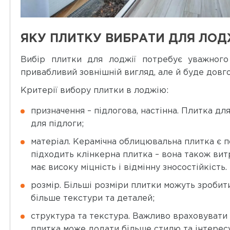
ЯКУ ПЛИТКУ ВИБРАТИ ДЛЯ ЛОДЖ
Вибір плитки для лоджії потребує уважного
привабливий зовнішній вигляд, але й буде довго
Критерії вибору плитки в лоджію:
призначення – підлогова, настінна. Плитка дл
для підлоги;
матеріал. Керамічна облицювальна плитка є по
підходить клінкерна плитка – вона також вит
має високу міцність і відмінну зносостійкість
розмір. Більші розміри плитки можуть зробит
більше текстури та деталей;
структура та текстура. Важливо враховувати с
плитка може додати більше стилю та інтересу