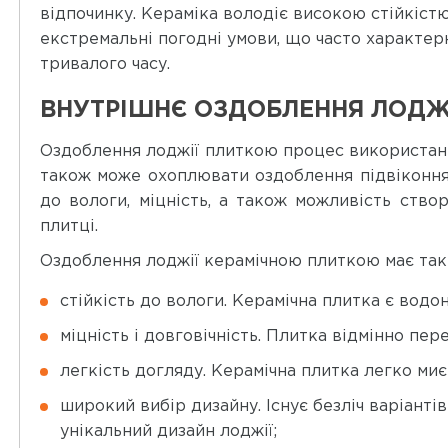
відпочинку. Кераміка володіє високою стійкіст
екстремальні погодні умови, що часто характерн
тривалого часу.
ВНУТРІШНЄ ОЗДОБЛЕННЯ ЛОДЖІ
Оздоблення лоджії плиткою процес використання
також може охоплювати оздоблення підвіконня, 
до вологи, міцність, а також можливість ство
плитці.
Оздоблення лоджії керамічною плиткою має так
стійкість до вологи. Керамічна плитка є водо
міцність і довговічність. Плитка відмінно пер
легкість догляду. Керамічна плитка легко миє
широкий вибір дизайну. Існує безліч варіанті
унікальний дизайн лоджії;