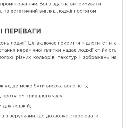
випромінюванням. Вона здатна витримувати
ть та естетичний вигляд лоджії протягом
І ПЕРЕВАГИ
ь лоджії. Це включає покриття підлоги, стін, а
тання керамічної плитки надає лоджії стійкість
могою різних кольорів, текстур і зображень на
іях, де може бути висока вологість;
д протягом тривалого часу;
м для лоджій;
и та візерунками, що дозволяє створювати