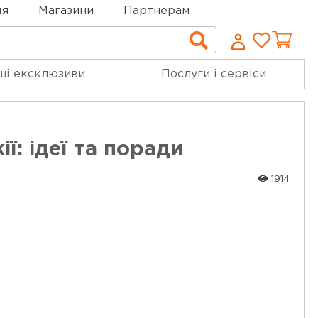
ія
Магазини
Партнерам
Cписо
Пошук
бажан
ші ексклюзиви
Послуги і сервіси
: ідеї та поради
1914