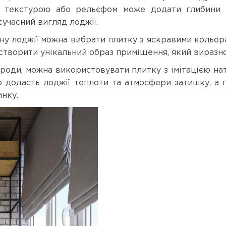
з текстурою або рельєфом може додати глибини та
учасний вигляд лоджії.
йну лоджії можна вибрати плитку з яскравими кольор
 створити унікальний образ приміщення, який виразно 
оди, можна використовувати плитку з імітацією нат
ою додасть лоджії теплоти та атмосфери затишку, а
нку.