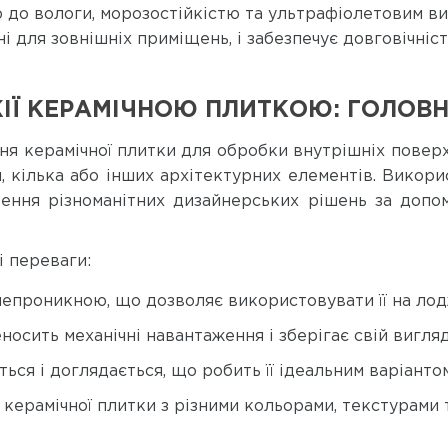
ю до вологи, морозостійкістю та ультрафіолетовим 
і для зовнішніх приміщень, і забезпечує довговічніс
Ї КЕРАМІЧНОЮ ПЛИТКОЮ: ГОЛОВН
 керамічної плитки для обробки внутрішніх поверхон
кілька або інших архітектурних елементів. Викорис
рення різноманітних дизайнерських рішень за допо
і переваги:
непроникною, що дозволяє використовувати її на лодж
еносить механічні навантаження і зберігає свій вигля
ться і доглядається, що робить її ідеальним варіанто
в керамічної плитки з різними кольорами, текстурам