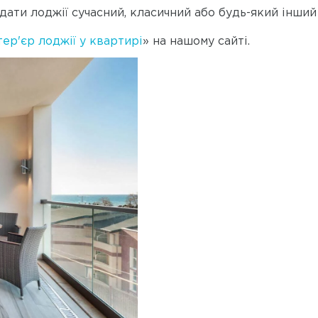
ати лоджії сучасний, класичний або будь-який інший
тер'єр лоджії у квартирі
» на нашому сайті.