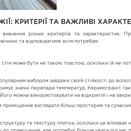
ІЇ: КРИТЕРІЇ ТА ВАЖЛИВІ ХАРАК
 вивчення різних критеріїв та характеристик. П
вічною та відповідатиме всім потребам.
я стін може бути не такою товстою, оскільки їй не по
пулярним вибором завдяки своїй стійкості до вологи 
римує значні перепади температур. Керамограніт так
. Його можна використовувати на відкритій і на закрит
и приміщення виглядати більш просторим та сучасним
труктуру та текстуру плитки, оскільки це впливає на
 до приміщення, але потребує більше уваги під час 