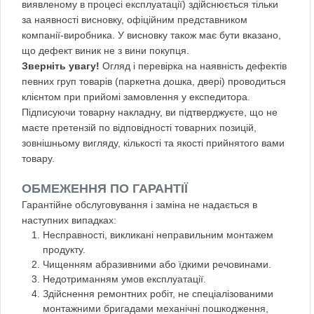
виявленому в процесі експлуатації) здійснюється тільки
за наявності висновку, офіційним представником
компанії-виробника. У висновку також має бути вказано,
що дефект виник не з вини покупця.
Зверніть увагу!
Огляд і перевірка на наявність дефектів
певних груп товарів (паркетна дошка, двері) проводиться
клієнтом при прийомі замовлення у експедитора.
Підписуючи товарну накладну, ви підтверджуєте, що не
маєте претензій по відповідності товарних позицій,
зовнішньому вигляду, кількості та якості прийнятого вами
товару.
ОБМЕЖЕННЯ ПО ГАРАНТІЇ
Гарантійне обслуговування і заміна не надається в
наступних випадках:
Несправності, викликані неправильним монтажем
продукту.
Чищенням абразивними або їдкими речовинами.
Недотриманням умов експлуатації.
Здійснення ремонтних робіт, не спеціалізованими
монтажними бригадами механічні пошкодження,