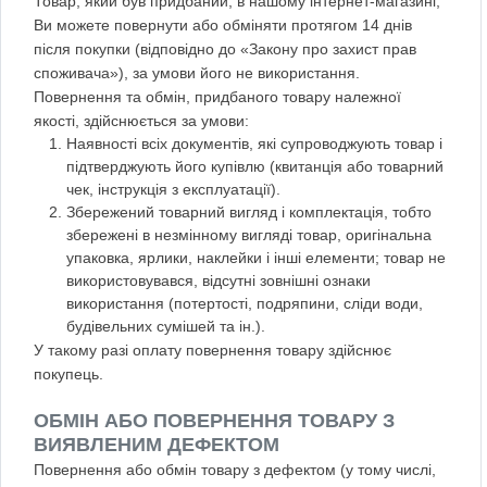
Товар, який був придбаний, в нашому інтернет-магазині,
Ви можете повернути або обміняти протягом 14 днів
після покупки (відповідно до «Закону про захист прав
споживача»), за умови його не використання.
Повернення та обмін, придбаного товару належної
якості, здійснюється за умови:
Наявності всіх документів, які супроводжують товар і
підтверджують його купівлю (квитанція або товарний
чек, інструкція з експлуатації).
Збережений товарний вигляд і комплектація, тобто
збережені в незмінному вигляді товар, оригінальна
упаковка, ярлики, наклейки і інші елементи; товар не
використовувався, відсутні зовнішні ознаки
використання (потертості, подряпини, сліди води,
будівельних сумішей та ін.).
У такому разі оплату повернення товару здійснює
покупець.
ОБМІН АБО ПОВЕРНЕННЯ ТОВАРУ З
ВИЯВЛЕНИМ ДЕФЕКТОМ
Повернення або обмін товару з дефектом (у тому числі,