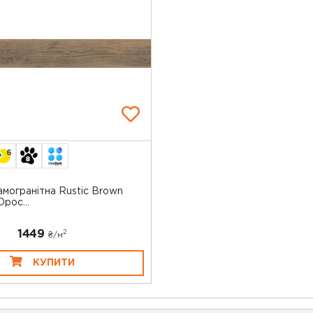
6
могранітна Rustic Brown
poc...
1449
2
₴/
м
КУПИТИ