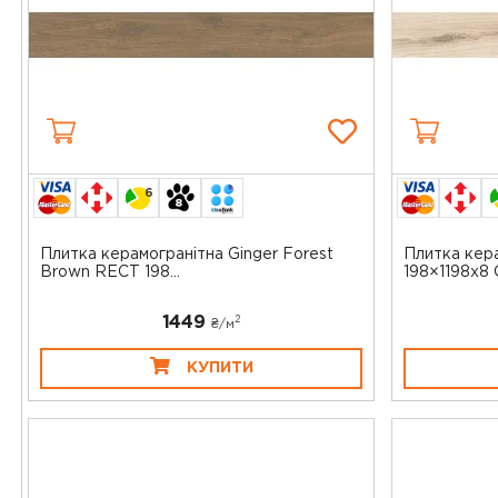
6
Плитка керамогранітна Ginger Forest
Плитка кера
Brown RECT 198...
198×1198x8 O
1449
2
₴/
м
КУПИТИ