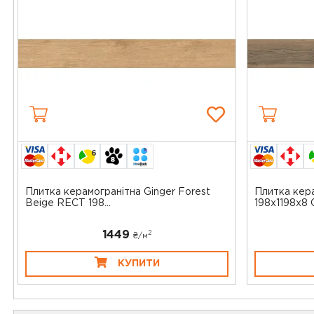
6
Плитка керамогранітна Ginger Forest
Плитка кера
Beige RECT 198...
198x1198x8 O
1449
2
₴/
м
КУПИТИ