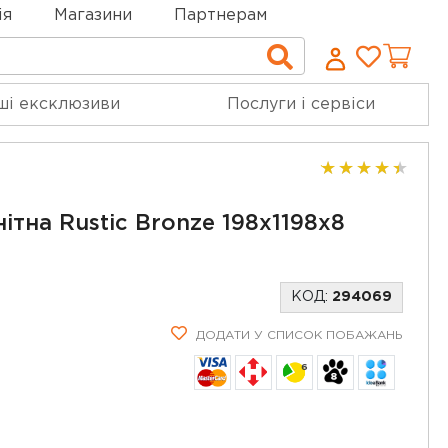
ія
Магазини
Партнерам
Cписо
Пошук
бажан
ші ексклюзиви
Послуги і сервіси
тна Rustic Bronze 198x1198x8
КОД:
294069
ДОДАТИ У СПИСОК ПОБАЖАНЬ
6