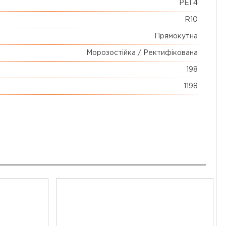
PEI 4
R10
Прямокутна
Морозостійка / Ректифікована
198
1198