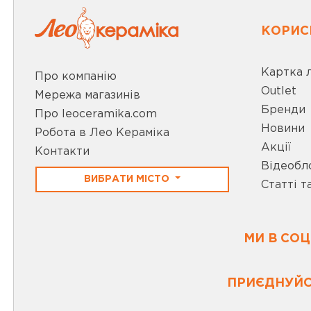
КОРИС
Картка 
Про компанію
Outlet
Мережа магазинів
Бренди
Про leoceramika.com
Новини
Робота в Лео Кераміка
Акції
Контакти
Відеобл
ВИБРАТИ МІСТО
Статті т
МИ В СО
ПРИЄДНУЙС