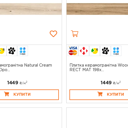
6
6
могранітна Natural Cream
Плитка керамогранітна Woo
po...
RECT MAT 198x...
1449
1449
2
2
₴/
м
₴/
м
КУПИТИ
КУПИТИ