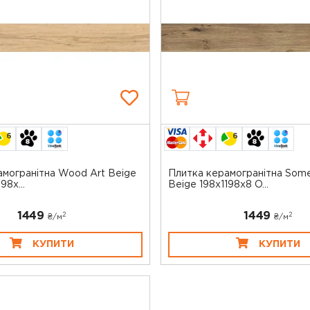
6
6
амогранітна Wood Art Beige
Плитка керамогранітна Som
8x...
Beige 198x1198x8 O...
1449
1449
2
2
₴/
м
₴/
м
КУПИТИ
КУПИТИ