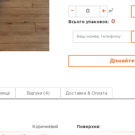
–
2
+
м
0
Всього упаковок:
Дізнайте
екції
Відгуки (4)
Доставка & Оплата
Коричневий
Поверхня: