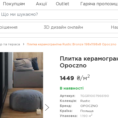
Покупцям
Акції
Outlet
Гаряча пропозиц
 рішення
3D дизайн онлайн
На
р та тераса
Плитка керамогранітна Rustic Bronze 198x1198x8 Opoczno
Плитка керамограні
Opoczno
2
1449
₴/
м
В наявності
Артикул:
TGGR1007966190
Колекція:
Rustic
Бренд:
OPOCZNO
Країна:
Польща
2
Упаковка:
1.190
м