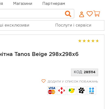
ія
Магазини
Партнерам
Cписо
Пошук
бажан
ші ексклюзиви
Послуги і сервіси
ітна Tanos Beige 298x298x6
КОД:
285114
ДОДАТИ У СПИСОК ПОБАЖАНЬ
6