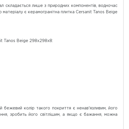
ал складається лише з природних компонентів, водночас
о матеріалу є керамогранітна плитка Cersanit Tanos Beige
it Tanos Beige 298x298x8:
ий бежевий колір такого покриття є ненав'язливим, його
ння, зробить його світлішим, а якщо є бажання, можна