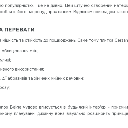
ю популярністю. І це не дивно. Цей штучно створений матері
 роблять його напрочуд практичним. Відмінним прикладом таког
ТА ПЕРЕВАГИ
 міцність та стійкість до пошкоджень. Саме тому плитка Cersan
о облицювання стін;
улиці;
ктивного використання;
 дії абразивів та хімічних мийних речовин;
розу;
Tanos Beige чудово вписується в будь-який інтер'єр – приємн
ьному плануванні дизайну вона візуально розширить приміще