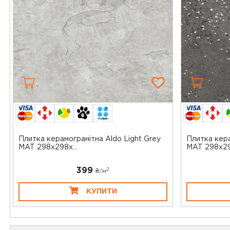
6
Плитка керамогранітна Aldo Light Grey
Плитка кера
MAT 298x298x...
MAT 298x298
399
2
₴/
м
КУПИТИ