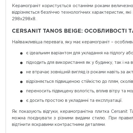
Керамограніт користується останніми роками величезно
відрізняється безліччю технологічних характеристик, які
298x298x8.
CERSANIT TANOS BEIGE: ОСОБЛИВОСТІ 
Найважливіша перевага, яку має керамограніт – особлива
є ідеальним варіантом для укладання на підлогу аб
підходить для використання як у будинку, так і на в
не втрачає зовнішній вигляд із роками навіть за а
відрізняється підвищеною стійкістю до плям, сколів,
переносить підвищену вологість, вплив вітру та мо
є досить простою в укладанні та експлуатації.
Як показують відгуки, керамогранітна плитка Cersanit 
можна поєднувати з різними видами стилю. При правил
відтінити яскравими контрастними деталями.