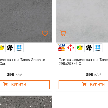
6
6
могранітна Tanos Graphite
Плитка керамогранітна Tanos
er...
298x298x6 C...
399
399
2
2
₴/
м
₴/
м
КУПИТИ
КУПИТИ