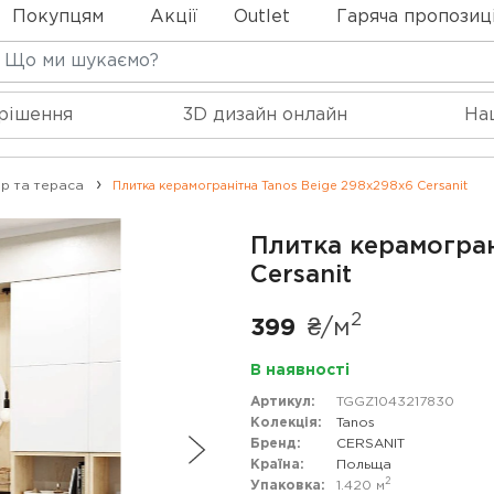
Покупцям
Акції
Outlet
Гаряча пропозиц
 рішення
3D дизайн онлайн
На
р та тераса
Плитка керамогранітна Tanos Beige 298x298x6 Cersanit
Плитка керамогран
Cersanit
2
399
₴/
м
В наявності
Артикул:
TGGZ1043217830
Колекція:
Tanos
Бренд:
CERSANIT
Країна:
Польща
2
Упаковка:
1.420
м