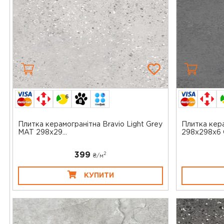
6
Плитка керамогранітна Bravio Light Grey
Плитка кера
MAT 298x29...
298x298x6 C
399
2
₴/
м
КУПИТИ