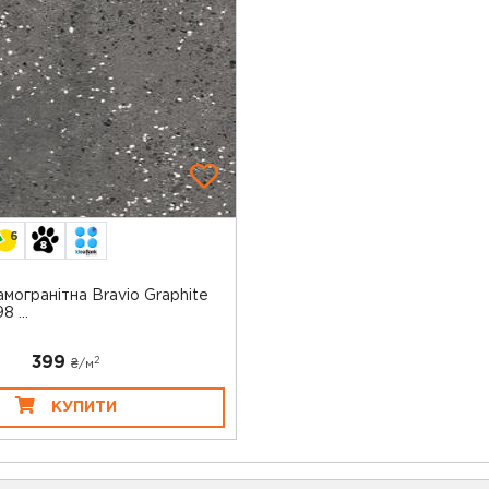
6
могранітна Bravio Graphite
 ...
399
2
₴/
м
КУПИТИ