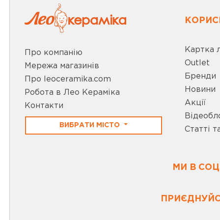
КОРИС
Картка 
Про компанію
Outlet
Мережа магазинів
Бренди
Про leoceramika.com
Новини
Робота в Лео Кераміка
Акції
Контакти
Відеобл
ВИБРАТИ МІСТО
Статті т
МИ В СО
ПРИЄДНУЙС