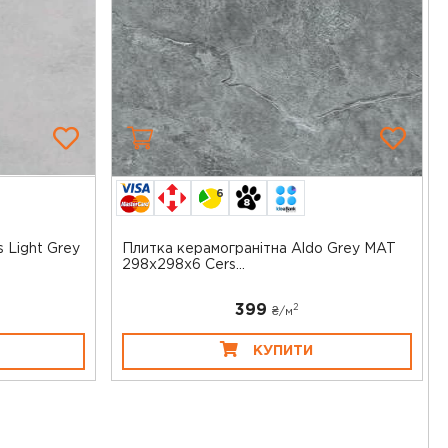
6
 Light Grey
Плитка керамогранітна Aldo Grey MAT
298x298x6 Cers...
399
2
₴/
м
КУПИТИ