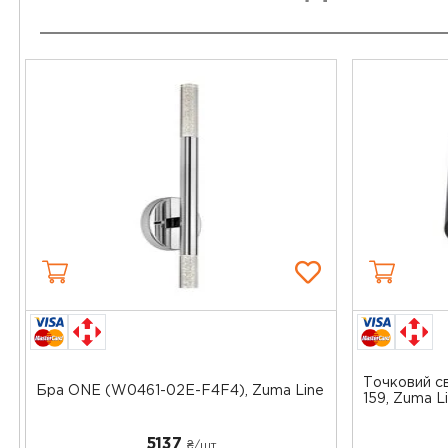
Точковий св
Бра ONE (W0461-02E-F4F4), Zuma Line
159, Zuma Lin
5137
₴/шт