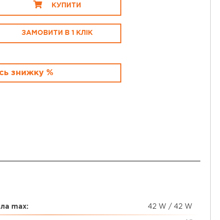
КУПИТИ
ЗАМОВИТИ В 1 КЛІК
сь знижку %
ла max:
42 W / 42 W