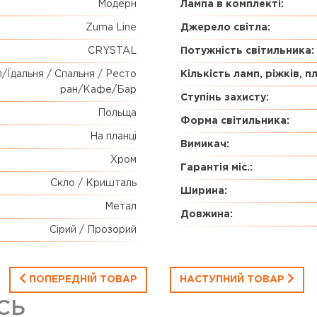
Модерн
Лампа в комплекті:
Zuma Line
Джерело світла:
CRYSTAL
Потужність світильника:
/Їдальня / Спальня / Ресто
Кількість ламп, ріжків, п
ран/Кафе/Бар
Ступінь захисту:
Польща
Форма світильника:
На планці
Вимикач:
Хром
Гарантія міс.:
Скло / Кришталь
Ширина:
Метал
Довжина:
Сірий / Прозорий
ПОПЕРЕДНІЙ ТОВАР
НАСТУПНИЙ ТОВАР
СЬ