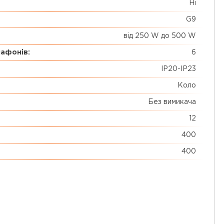
Ні
G9
від 250 W до 500 W
лафонів:
6
ІР20-IP23
Коло
Без вимикача
12
400
400