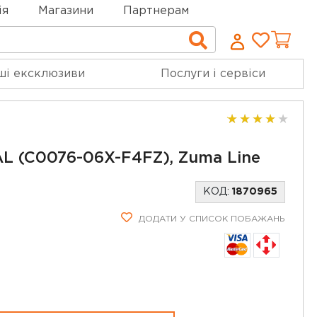
ія
Магазини
Партнерам
Cписо
Пошук
бажан
ші ексклюзиви
Послуги і сервіси
L (C0076-06X-F4FZ), Zuma Line
КОД:
1870965
ДОДАТИ У СПИСОК ПОБАЖАНЬ