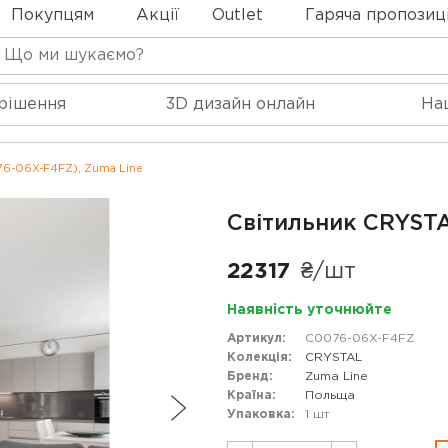
Покупцям
Акції
Outlet
Гаряча пропозиц
 рішення
3D дизайн онлайн
На
6-06X-F4FZ), Zuma Line
Світильник CRYSTA
22317
₴/шт
Наявність уточнюйте
Артикул:
C0076-06X-F4FZ
Колекція:
CRYSTAL
Бренд:
Zuma Line
Країна:
Польща
Упаковка:
1 шт