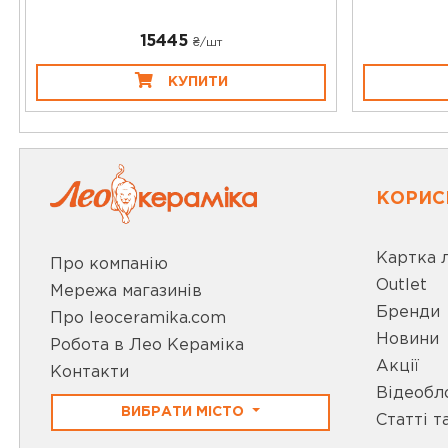
15445
₴/шт
КУПИТИ
КОРИС
Картка 
Про компанію
Outlet
Мережа магазинів
Бренди
Про leoceramika.com
Новини
Робота в Лео Кераміка
Акції
Контакти
Відеобл
ВИБРАТИ МІСТО
Статті т