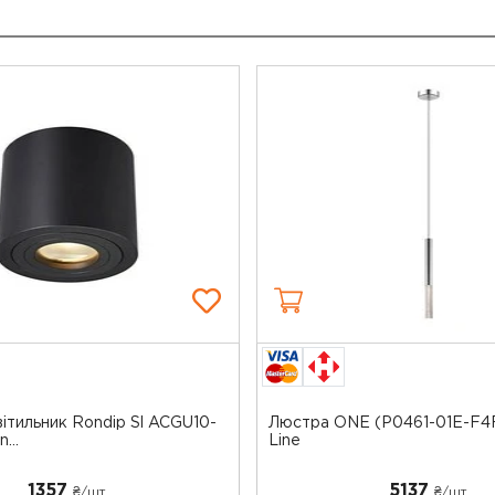
ітильник Rondip Sl ACGU10-
Люстра ONE (P0461-01E-F4
...
Line
1357
5137
₴/шт
₴/шт