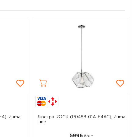
F4), Zuma
Люстра ROCK (P0488-01A-F4AC), Zuma
Line
5996
₴/шт