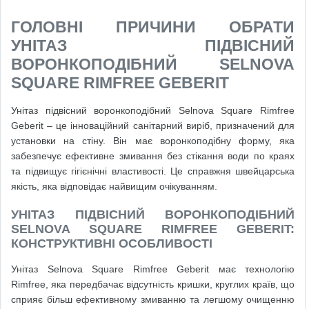
ГОЛОВНІ ПРИЧИНИ ОБРАТИ
УНІТАЗ ПІДВІСНИЙ
ВОРОНКОПОДІБНИЙ SELNOVA
SQUARE RIMFREE GEBERIT
Унітаз підвісний воронкоподібний Selnova Square Rimfree
Geberit – це інноваційний санітарний виріб, призначений для
установки на стіну. Він має воронкоподібну форму, яка
забезпечує ефективне змивання без стікання води по краях
та підвищує гігієнічні властивості. Це справжня швейцарська
якість, яка відповідає найвищим очікуванням.
УНІТАЗ ПІДВІСНИЙ ВОРОНКОПОДІБНИЙ
SELNOVA SQUARE RIMFREE GEBERIT:
КОНСТРУКТИВНІ ОСОБЛИВОСТІ
Унітаз Selnova Square Rimfree Geberit має технологію
Rimfree, яка передбачає відсутність кришки, круглих країв, що
сприяє більш ефективному змиванню та легшому очищенню