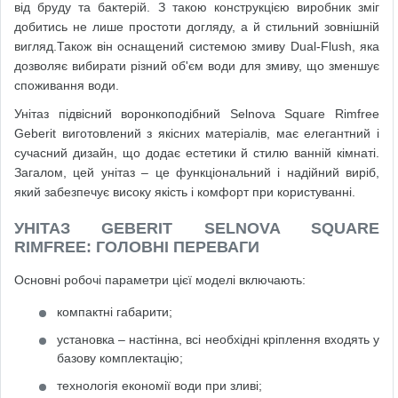
від бруду та бактерій. З такою конструкцією виробник зміг
добитись не лише простоти догляду, а й стильний зовнішній
вигляд.Також він оснащений системою змиву Dual-Flush, яка
дозволяє вибирати різний об'єм води для змиву, що зменшує
споживання води.
Унітаз підвісний воронкоподібний Selnova Square Rimfree
Geberit виготовлений з якісних матеріалів, має елегантний і
сучасний дизайн, що додає естетики й стилю ванній кімнаті.
Загалом, цей унітаз – це функціональний і надійний виріб,
який забезпечує високу якість і комфорт при користуванні.
УНІТАЗ GEBERIT SELNOVA SQUARE
RIMFREE: ГОЛОВНІ ПЕРЕВАГИ
Основні робочі параметри цієї моделі включають:
компактні габарити;
установка – настінна, всі необхідні кріплення входять у
базову комплектацію;
технологія економії води при зливі;