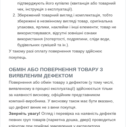
підтверджують його купівлю (квитанція або товарний
чек, інструкція з експлуатації).
Збережений товарний вигляд і комплектація, тобто
збережені в незмінному вигляді товар, оригінальна
упаковка, ярлики, наклейки і інші елементи; товар не
використовувався, відсутні зовнішні ознаки
використання (потертості, подряпини, сліди води,
будівельних сумішей та ін.).
У такому разі оплату повернення товару здійснює
покупець.
ОБМІН АБО ПОВЕРНЕННЯ ТОВАРУ З
ВИЯВЛЕНИМ ДЕФЕКТОМ
Повернення або обмін товару з дефектом (у тому числі,
виявленому в процесі експлуатації) здійснюється тільки
за наявності висновку, офіційним представником
компанії-виробника. У висновку також має бути вказано,
що дефект виник не з вини покупця.
Зверніть увагу!
Огляд і перевірка на наявність дефектів
певних груп товарів (паркетна дошка, двері) проводиться
клієнтом при прийомі замовлення у експедитора.