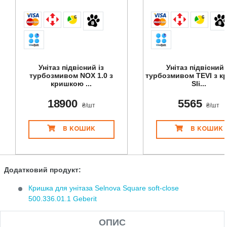
6
6
Унітаз підвісний із
Унітаз підвісний 
турбозмивом NOX 1.0 з
турбозмивом TEVI з 
кришкою ...
Sli...
18900
5565
₴/шт
₴/шт
В КОШИК
В КОШИК
Додатковий продукт:
Кришка для унітаза Selnova Square soft-close
500.336.01.1 Geberit
ОПИС