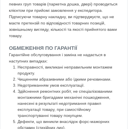
певних груп товарів (паркетна дошка, двері) проводиться
клієнтом при прийомі замовлення у експедитора.
Підписуючи товарну накладну, ви підтверджуєте, що не
маєте претензій по відповідності товарних позицій,
зовнішньому вигляду, кількості та якості прийнятого вами
товару.
ОБМЕЖЕННЯ ПО ГАРАНТІЇ
Гарантійне обслуговування і заміна не надається в
наступних випадках:
Несправності, викликані неправильним монтажем
продукту.
Чищенням абразивними або їдкими речовинами.
Недотриманням умов експлуатації.
Здійснення ремонтних робіт, не спеціалізованими
монтажними бригадами механічні пошкодження,
нанесені в результаті недотримання правил
експлуатації товару, при самостійному
транспортуванні товару покупцем.
Дефекти, що виникли внаслідок форс-мажорних
обставин (стихійних лих).