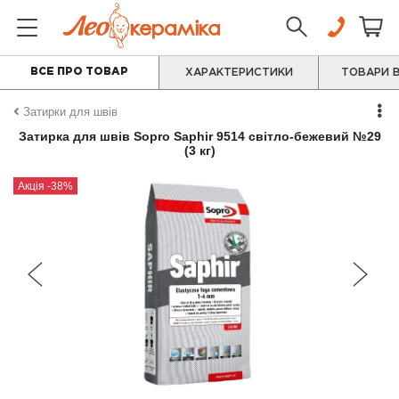
ВСЕ ПРО ТОВАР
ХАРАКТЕРИСТИКИ
ТОВАРИ В
Затирки для швів
Затирка для швів Sopro Saphir 9514 світло-бежевий №29
(3 кг)
Акція -38%