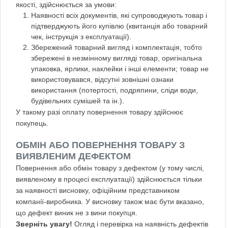
якості, здійснюється за умови:
Наявності всіх документів, які супроводжують товар і
підтверджують його купівлю (квитанція або товарний
чек, інструкція з експлуатації).
Збережений товарний вигляд і комплектація, тобто
збережені в незмінному вигляді товар, оригінальна
упаковка, ярлики, наклейки і інші елементи; товар не
використовувався, відсутні зовнішні ознаки
використання (потертості, подряпини, сліди води,
будівельних сумішей та ін.).
У такому разі оплату повернення товару здійснює
покупець.
ОБМІН АБО ПОВЕРНЕННЯ ТОВАРУ З
ВИЯВЛЕНИМ ДЕФЕКТОМ
Повернення або обмін товару з дефектом (у тому числі,
виявленому в процесі експлуатації) здійснюється тільки
за наявності висновку, офіційним представником
компанії-виробника. У висновку також має бути вказано,
що дефект виник не з вини покупця.
Зверніть увагу!
Огляд і перевірка на наявність дефектів