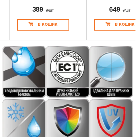
389
649
₴/шт
₴/шт
В КОШИК
В КОШИК