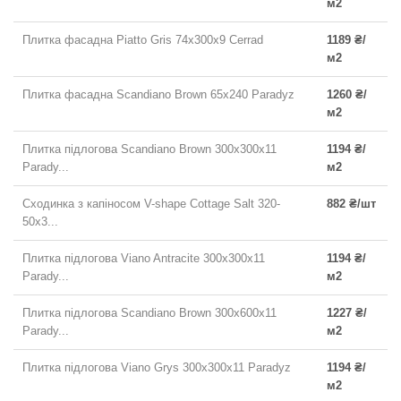
м2
Плитка фасадна Piatto Gris 74x300x9 Cerrad
1189 ₴/
м2
Плитка фасадна Scandiano Brown 65x240 Paradyz
1260 ₴/
м2
Плитка підлогова Scandiano Brown 300x300x11
1194 ₴/
Parady...
м2
Сходинка з капіносом V-shape Cottage Salt 320-
882 ₴/шт
50x3...
Плитка підлогова Viano Antracite 300x300x11
1194 ₴/
Parady...
м2
Плитка підлогова Scandiano Brown 300x600x11
1227 ₴/
Parady...
м2
Плитка підлогова Viano Grys 300x300x11 Paradyz
1194 ₴/
м2