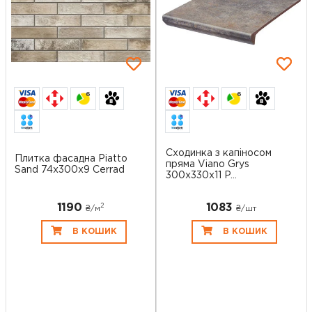
6
6
Сходинка з капіносом
Плитка фасадна Piatto
пряма Viano Grys
Sand 74x300x9 Cerrad
300x330x11 P...
1190
1083
2
₴/
м
₴/шт
В КОШИК
В КОШИК