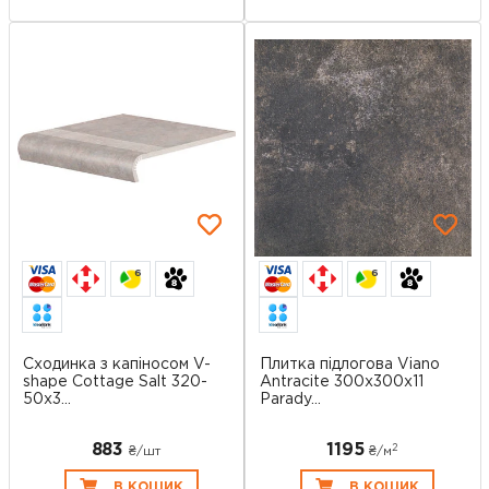
6
6
Сходинка з капіносом V-
Плитка підлогова Viano
shape Cottage Salt 320-
Antracite 300x300x11
50x3...
Parady...
883
1195
2
₴/шт
₴/
м
В КОШИК
В КОШИК