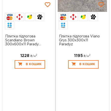
6
6
Плитка підлогова
Плитка підлогова Viano
Scandiano Brown
Grys 300x300x11
300x600x11 Parady...
Paradyz
1228
1195
2
2
₴/
м
₴/
м
В КОШИК
В КОШИК