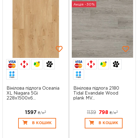
Акція -30%
6
6
Вінілова підлога Oceania
Вінілова підлога 2180
XL Niagara 5Gi
Tidal Evandale Wood
228x1500х6...
plank MV...
1597
1139
798
2
2
₴/
м
₴/
м
В КОШИК
В КОШИК