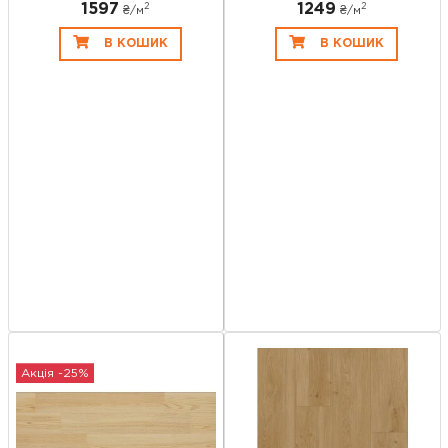
1597
1249
2
2
₴/
м
₴/
м
В КОШИК
В КОШИК
Акція -25%