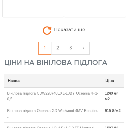
Показати ще
1
2
3
›
ЦІНИ НА
ВІНІЛОВА ПІДЛОГА
Назва
Ціна
Вінілова підлога CDW220740EXL-10BY Oceania 4+1-
1249 ₴/
0,5...
м2
Вінілова підлога Oceania GD Wildwood 4MV Beaulieu
915 ₴/м2
...