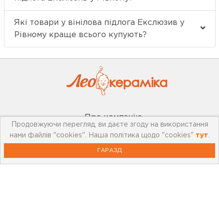
Які товари у вінілова підлога Екслюзив у
Рівному краще всього купують?
Про компанію
Продовжуючи перегляд, ви даєте згоду на використання
нами файлів "cookies". Наша політика щодо "cookies"
тут
.
Мережа магазинів
ГАРАЗД
Про leoceramika.com
Робота в Лео Кераміка
Контакти