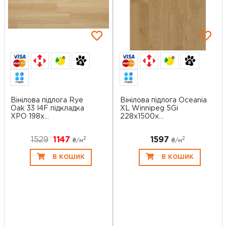
6
6
Вінілова підлога Rye
Вінілова підлога Oceania
Oak 33 I4F підкладка
XL Winnipeg 5Gi
XPO 198x...
228x1500х...
1529
1147
1597
2
2
₴/
м
₴/
м
В КОШИК
В КОШИК