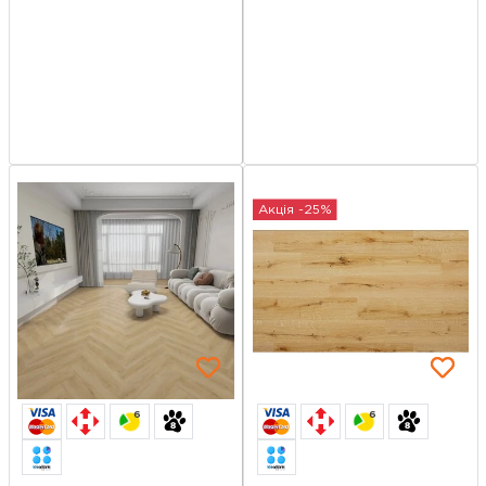
Акція -25%
6
6