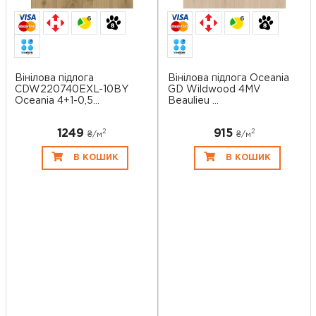
6
6
Вінілова підлога
Вінілова підлога Oceania
CDW220740EXL-10BY
GD Wildwood 4MV
Oceania 4+1-0,5...
Beaulieu ...
1249
915
2
2
₴/
м
₴/
м
В КОШИК
В КОШИК