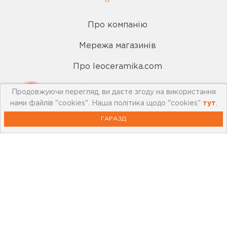
Про компанію
Мережа магазинів
Про leoceramika.com
Робота в Лео Кераміка
Продовжуючи перегляд, ви даєте згоду на використання
нами файлів "cookies". Наша політика щодо "cookies"
тут
.
Контакти
ГАРАЗД
Корисна інформація
Картка лояльності
Бренди
Новини