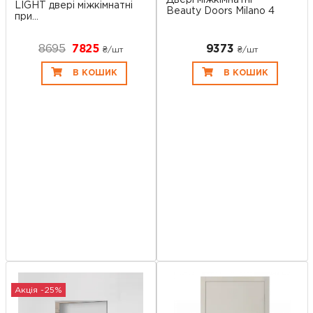
LIGHT двері міжкімнатні
Beauty Doors Milano 4
при...
8695
7825
9373
₴/шт
₴/шт
В КОШИК
В КОШИК
Акція -25%