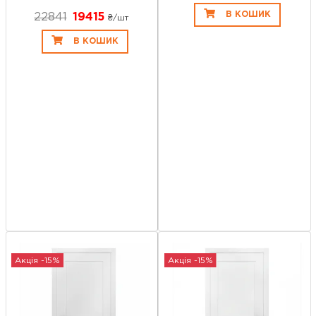
В КОШИК
22841
19415
₴/шт
В КОШИК
Акція -15%
Акція -15%