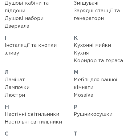
Душові кабіни та
Змішувачі
піддони
Зарядні станції та
Душові набори
генератори
Дзеркала
І
К
Інсталяції та кнопки
Кухонні мийки
зливу
Кухня
Коридор та тераса
Л
М
Ламінат
Меблі для ванної
Лампочки
кімнати
Люстри
Мозаїка
Н
Р
Настінні світильники
Рушникосушки
Настільні світильники
С
Т