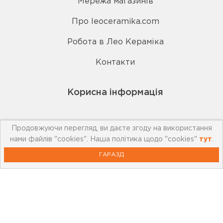
Мережа магазинів
Про leoceramika.com
Робота в Лео Кераміка
Контакти
Корисна інформація
Картка лояльності
Продовжуючи перегляд, ви даєте згоду на використання
нами файлів "cookies". Наша політика щодо "cookies"
тут
.
Бренди
ГАРАЗД
Новини
Акції
Outlet