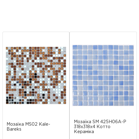
Мозаїка SM 425H06А-P
Мозаїка MS02 Kale-
318x318x4 Котто
Bareks
Кераміка