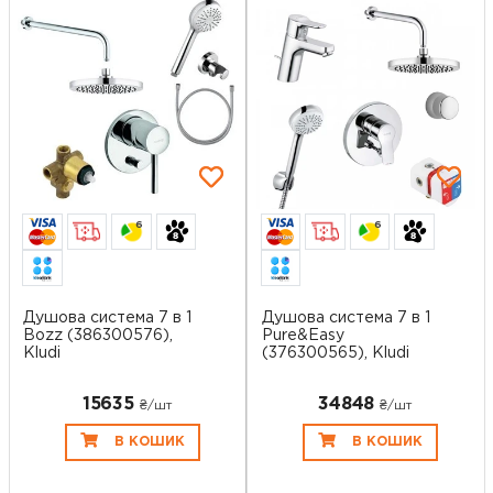
6
6
Душова система 7 в 1
Душова система 7 в 1
Bozz (386300576),
Pure&Easy
Kludi
(376300565), Kludi
15635
34848
₴/шт
₴/шт
В КОШИК
В КОШИК