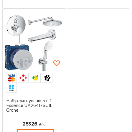
6
Набір змішувачів 5 в 1
Essence UA26417SC1L
Grohe
25326
₴/к.