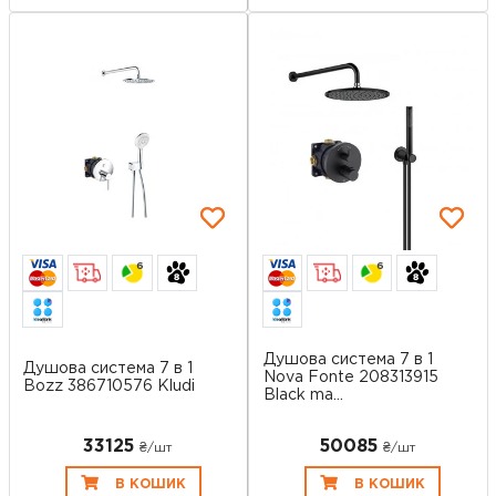
6
6
Душова система 7 в 1
Душова система 7 в 1
Nova Fonte 208313915
Bozz 386710576 Kludi
Black ma...
33125
50085
₴/шт
₴/шт
В КОШИК
В КОШИК