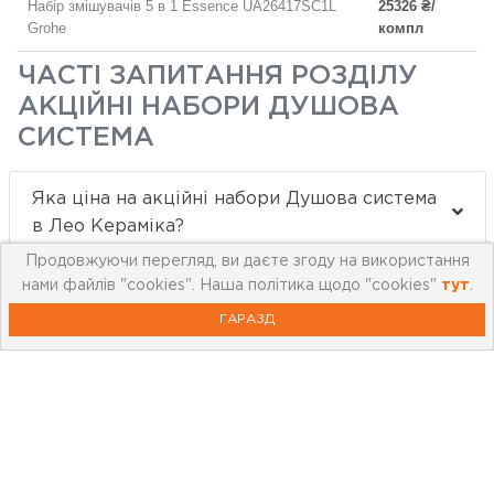
Набір змішувачів 5 в 1 Essence UA26417SC1L
25326 ₴/
Grohe
компл
ЧАСТІ ЗАПИТАННЯ РОЗДІЛУ
АКЦІЙНІ НАБОРИ ДУШОВА
СИСТЕМА
Яка ціна на акційні набори Душова система
в Лео Кераміка?
Продовжуючи перегляд, ви даєте згоду на використання
Які бренди купують в категорії акційні
нами файлів "cookies". Наша політика щодо "cookies"
тут
.
набори Душова система?
ГАРАЗД
Які товари у акційні набори Душова система
краще всього купують?