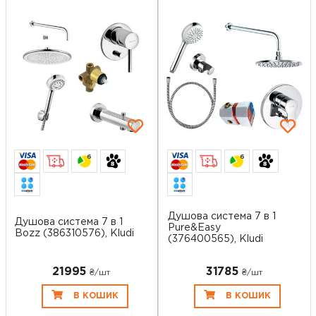
6
6
Душова система 7 в 1
Душова система 7 в 1
Pure&Easy
Bozz (386310576), Kludi
(376400565), Kludi
21995
31785
₴/шт
₴/шт
В КОШИК
В КОШИК