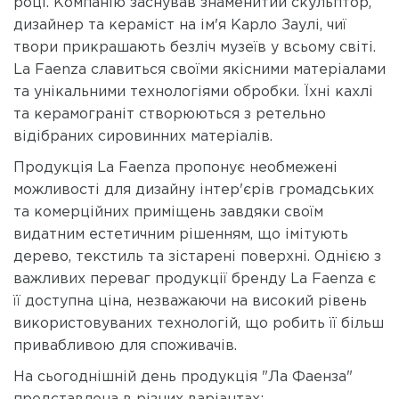
році. Компанію заснував знаменитий скульптор,
дизайнер та кераміст на ім'я Карло Заулі, чиї
твори прикрашають безліч музеїв у всьому світі.
La Faenza славиться своїми якісними матеріалами
та унікальними технологіями обробки. Їхні кахлі
та керамограніт створюються з ретельно
відібраних сировинних матеріалів.
Продукція La Faenza пропонує необмежені
можливості для дизайну інтер'єрів громадських
та комерційних приміщень завдяки своїм
видатним естетичним рішенням, що імітують
дерево, текстиль та зістарені поверхні. Однією з
важливих переваг продукції бренду La Faenza є
її доступна ціна, незважаючи на високий рівень
використовуваних технологій, що робить її більш
привабливою для споживачів.
На сьогоднішній день продукція "Ла Фаенза"