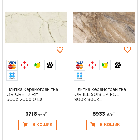
6
6
Плитка керамогранітна
Плитка керамогранітна
OR CRE 12 RM
OR ILL 9018 LP POL
600x1200x10 La ...
900x1800x...
3718
6933
2
2
₴/
м
₴/
м
В КОШИК
В КОШИК