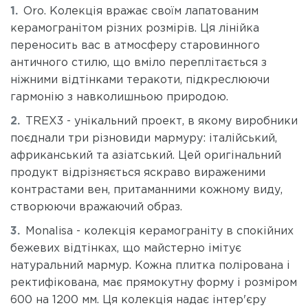
Oro. Колекція вражає своїм лапатованим
керамогранітом різних розмірів. Ця лінійка
переносить вас в атмосферу старовинного
античного стилю, що вміло переплітається з
ніжними відтінками теракоти, підкреслюючи
гармонію з навколишньою природою.
TREX3 - унікальний проект, в якому виробники
поєднали три різновиди мармуру: італійський,
африканський та азіатський. Цей оригінальний
продукт відрізняється яскраво вираженими
контрастами вен, притаманними кожному виду,
створюючи вражаючий образ.
Monalisa - колекція керамограніту в спокійних
бежевих відтінках, що майстерно імітує
натуральний мармур. Кожна плитка полірована і
ректифікована, має прямокутну форму і розміром
600 на 1200 мм. Ця колекція надає інтер'єру