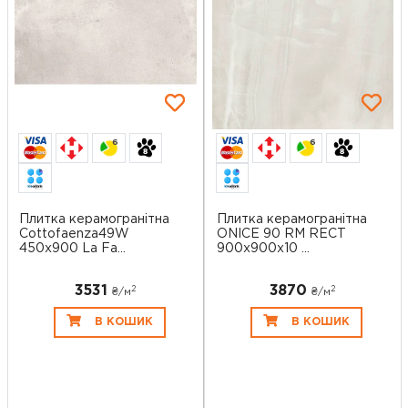
6
6
Плитка керамогранітна
Плитка керамогранітна
Cottofaenza49W
ONICE 90 RM RECT
450x900 La Fa...
900x900x10 ...
3531
3870
2
2
₴/
м
₴/
м
В КОШИК
В КОШИК