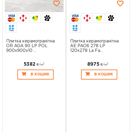
6
6
Плитка керамогранітна
Плитка керамогранітна
OR AGA 90 LP POL
AE PAO6 278 LP
900x900x10 ...
120x278 La Fa...
5382
8975
2
2
₴/
м
₴/
м
В КОШИК
В КОШИК