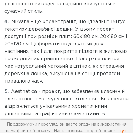
розкішного вигляду та надійно вписується в
сучасний стиль.
Nirvana – це керамограніт, що ідеально імітує
текстуру дерев'яної дошки. У цьому проекті
доступні три розміри плит: 60x180 см, 20x180 см і
20x120 см. Ці формати підходять як для
настінних, так і для покриття підлоги в житлових
і комерційних приміщеннях. Поверхня плитки
має натуральний матовий відтінок, як справжня
дерев'яна дошка, висушена на сонці протягом
тривалого часу.
Aesthetica – проект, що забезпечив класичній
елегантності мармуру нове втілення. Ця колекція
відрізняється унікальними хроматичними
рішеннями та графічними елементами. В
Aesthetica представлені мозаїка та плитка для
Продовжуючи перегляд, ви даєте згоду на використання
підлоги. Доступні розміри включають 60x120 см,
нами файлів "cookies". Наша політика щодо "cookies"
тут
.