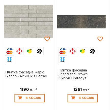
6
6
Плитка фасадна
Плитка фасадна Rapid
Scandiano Brown
Bianco 74x300x9 Cerrad
65x240 Paradyz
1190
1261
2
2
₴/
м
₴/
м
В КОШИК
В КОШИК