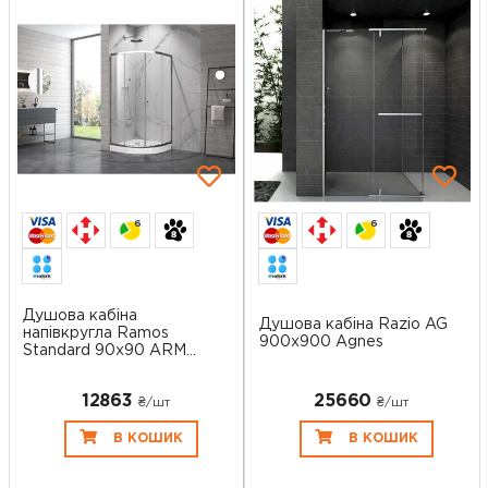
6
6
Душова кабіна
Душова кабіна Razio AG
напівкругла Ramos
900х900 Agnes
Standard 90x90 ARM...
12863
25660
₴/шт
₴/шт
В КОШИК
В КОШИК