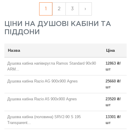
1
2
3
›
ЦІНИ НА
ДУШОВІ КАБІНИ ТА
ПІДДОНИ
Назва
Ціна
Душова кабіна напівкругла Ramos Standard 90x90
12863 ₴/
ARM...
шт
Душова кабіна Razio AG 900х900 Agnes
25660 ₴/
шт
Душова кабіна Razio A5 900х900 Agnes
23520 ₴/
шт
Душова кабіна (половина) SRV2-90 S 195
13301 ₴/
Transparent...
шт