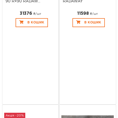
90 R×90 RADAW...
RADAWAY
31376
11598
₴/шт
₴/шт
В КОШИК
В КОШИК
Акція -20%