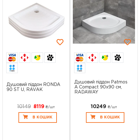
6
6
Душовий піддон Patmos
Душовий піддон RONDA
A Compact 90x90 см,
90 ST U, RAVAK
RADAWAY
10149
8119
10249
₴/шт
₴/шт
В КОШИК
В КОШИК