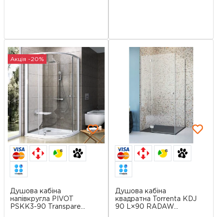
Акція -20%
6
6
Душова кабіна
Душова кабіна
напівкругла PIVOT
квадратна Torrenta KDJ
PSKK3-90 Transpare...
90 L×90 RADAW...