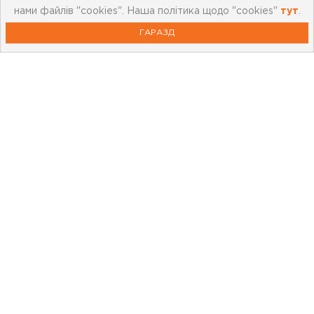
нами файлів "cookies". Наша політика щодо "cookies"
тут
.
ГАРАЗД
Про компанію
Мережа магазинів
Про leoceramika.com
Робота в Лео Кераміка
Контакти
Корисна інформація
Картка лояльності
Бренди