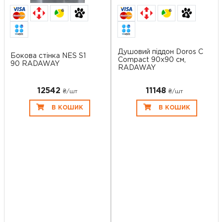
6
6
Душовий піддон Doros C
Бокова стінка NES S1
Compact 90x90 см,
90 RADAWAY
RADAWAY
12542
11148
₴/шт
₴/шт
В КОШИК
В КОШИК