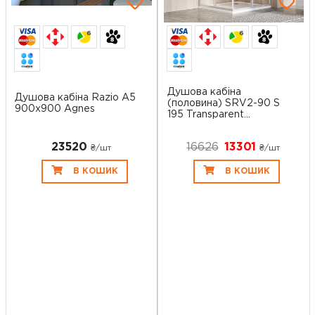
6
6
Душова кабіна
Душова кабіна Razio A5
(половина) SRV2-90 S
900х900 Agnes
195 Transparent...
23520
16626
13301
₴/шт
₴/шт
В КОШИК
В КОШИК