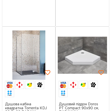
6
6
Душова кабіна
Душовий піддон Doros
квадратна Torrenta KDJ
PT Compact 90x90 см,