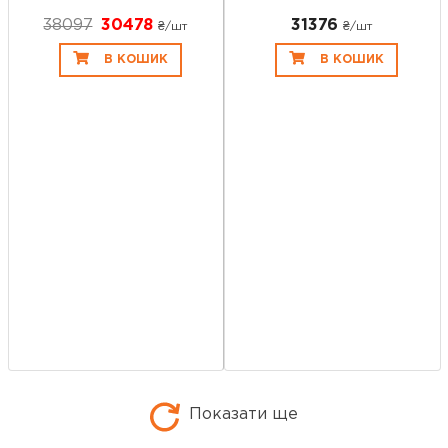
38097
30478
31376
₴/шт
₴/шт
В КОШИК
В КОШИК
Показати ще