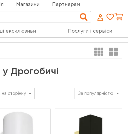
ія
Магазини
Партнерам
Cписо
Пошук
бажан
ші ексклюзиви
Послуги і сервіси
и у Дрогобичі
2
на сторінку
За популярністю