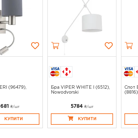
RI (96479),
Бра VIPER WHITE I (6512),
Спот 
Nowodvorski
(8816
3681
5784
₴/шт
₴/шт
КУПИТИ
КУПИТИ