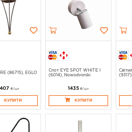
Спот EYE SPOT WHITE I
Світи
RE (86715), EGLO
(6014), Nowodvorski
(9317
407
1435
₴/шт
₴/шт
КУПИТИ
КУПИТИ