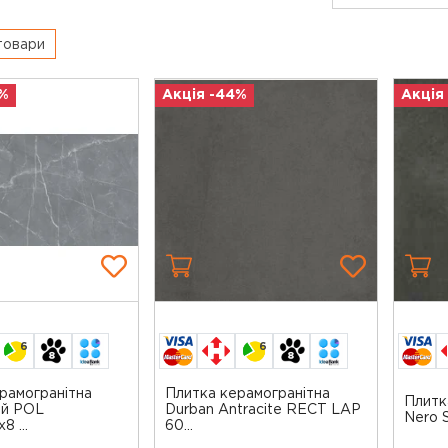
 товари
%
Акція -44%
Акція
6
6
рамогранітна
Плитка керамогранітна
Плитк
ий POL
Durban Antracite RECT LAP
Nero 
 ...
60...