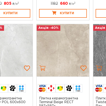
0
805
1182
660
2
2
₴/
м
₴/
м
КУПИТИ
КУПИТИ
0%
Акція -40%
Акція
6
6
рамогранітна
Плитка керамогранітна
Плитк
ey POL 600x600
Terminal Beige RECT
Twist