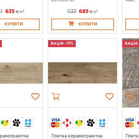
597x597x...
Rav...
1
635
1133
685
2
2
₴/
м
₴/
м
КУПИТИ
КУПИТИ
Акція -11%
Акція
6
6
рамогранітна
Плитка керамогранітна
Плитк