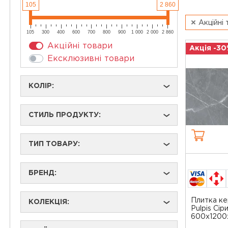
105
2 860
Акційні
105
300
400
600
700
800
900
1 000
2 000
2 860
Акційні товари
Акція -30
Ексклюзивні товари
КОЛІР:
›
СТИЛЬ ПРОДУКТУ:
›
ТИП ТОВАРУ:
›
БРЕНД:
›
Плитка ке
КОЛЕКЦІЯ:
›
Pulpis Сір
600x1200x8