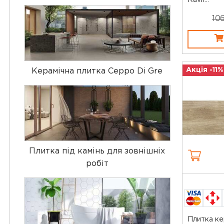
Ravir...
106
Акція -11%
Керамічна плитка Ceppo Di Gre
Плитка під камінь для зовнішніх
робіт
Плитка ке