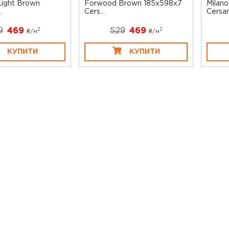
ight Brown
Forwood Brown 185x598x7
Milan
.
Cers...
Cersan.
9
469
529
469
2
2
₴/
м
₴/
м
КУПИТИ
КУПИТИ