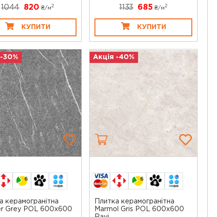
1044
820
1133
685
2
2
₴/
м
₴/
м
КУПИТИ
КУПИТИ
 -30%
Акція -40%
6
6
а керамогранітна
Плитка керамогранітна
er Grey POL 600x600
Marmol Gris POL 600x600