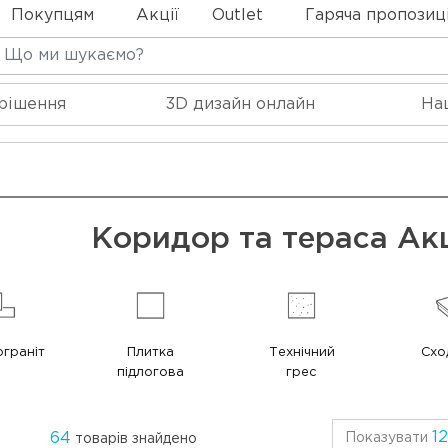
Покупцям
Акції
Outlet
Гаряча пропозиц
 рішення
3D дизайн онлайн
На
Коридор та тераса Акц
граніт
Плитка
Технічний
Схо
підлогова
грес
12
64
Показувати
товарів знайдено