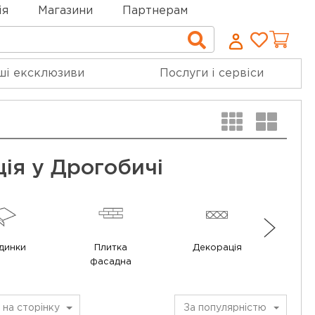
ія
Магазини
Партнерам
Cписо
Пошук
бажан
ші ексклюзиви
Послуги і сервіси
ія у Дрогобичі
динки
Плитка
Декорація
фасадна
на сторінку
За популярністю