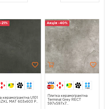
 -21%
Акція -40%
6
6
Плитка керамогранітна
а керамогранітна U101
Terminal Grey RECT
SZKL MAT 603x603 P...
597x597x7...