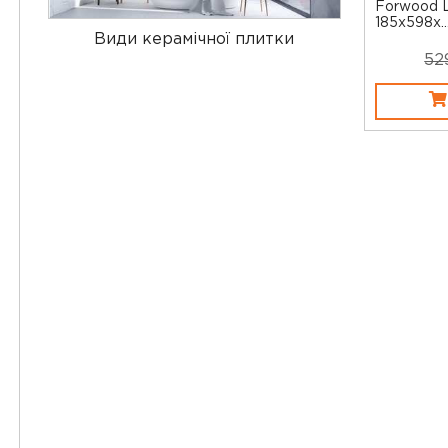
Forwood L
185x598x..
Види керамічної плитки
52