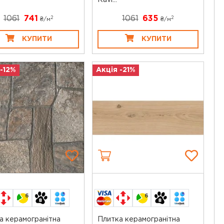
Ravi...
1061
741
1061
635
2
2
₴/
м
₴/
м
КУПИТИ
КУПИТИ
 -12%
Акція -21%
6
6
а керамогранітна
Плитка керамогранітна