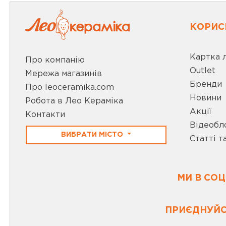
КОРИС
Картка 
Про компанію
Outlet
Мережа магазинів
Бренди
Про leoceramika.com
Новини
Робота в Лео Кераміка
Акції
Контакти
Відеобл
ВИБРАТИ МІСТО
Статті т
МИ В СО
ПРИЄДНУЙС