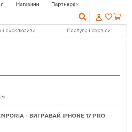
ія
Магазини
Партнерам
Cписо
Пошук
бажан
ші ексклюзиви
Послуги і сервіси
ам
MPORIA - ВИГРАВАЙ IPHONE 17 PRO