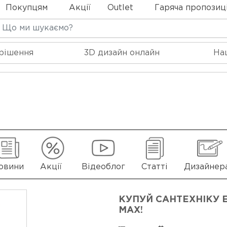
Покупцям
Акції
Outlet
Гаряча пропозиц
 рішення
3D дизайн онлайн
На
овини
Акції
Відеоблог
Статті
Дизайнер
КУПУЙ САНТЕХНІКУ E
MAX!