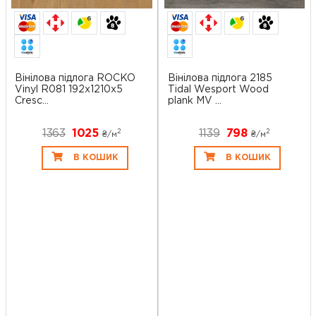
6
6
Вінілова підлога ROCKO
Вінілова підлога 2185
Vinyl R081 192x1210x5
Tidal Wesport Wood
Cresc...
plank MV ...
1363
1025
1139
798
2
2
₴/
м
₴/
м
В КОШИК
В КОШИК