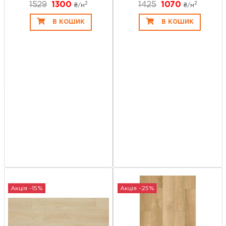
1529
1300
1425
1070
2
2
₴/
м
₴/
м
В КОШИК
В КОШИК
Акція -15%
Акція -25%