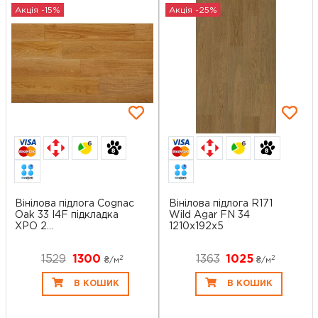
Акція -15%
Акція -25%
6
6
Вінілова підлога Cognac
Вінілова підлога R171
Oak 33 I4F підкладка
Wild Agar FN 34
XPO 2...
1210x192x5
1529
1300
1363
1025
2
2
₴/
м
₴/
м
В КОШИК
В КОШИК