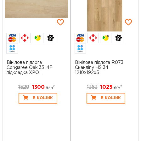
6
6
Вінілова підлога
Вінілова підлога R073
Congaree Oak 33 I4F
Скандіпу HS 34
підкладка XPO...
1210x192x5
1529
1300
1363
1025
2
2
₴/
м
₴/
м
В КОШИК
В КОШИК