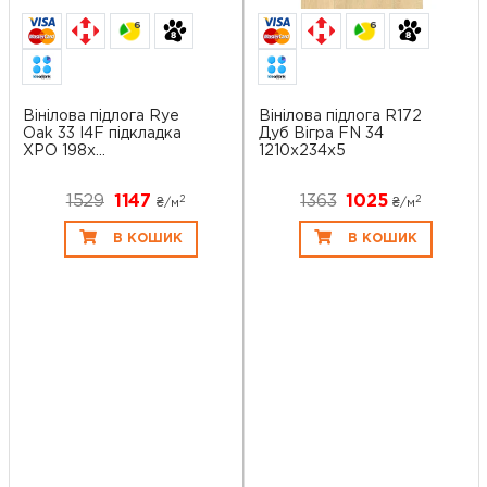
6
6
Вінілова підлога Rye
Вінілова підлога R172
Oak 33 I4F підкладка
Дуб Вігра FN 34
XPO 198x...
1210x234x5
1529
1147
1363
1025
2
2
₴/
м
₴/
м
В КОШИК
В КОШИК