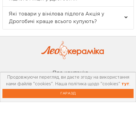
Які товари у вінілова підлога Акція у
Дрогобичі краще всього купують?
Про компанію
Продовжуючи перегляд, ви даєте згоду на використання
нами файлів "cookies". Наша політика щодо "cookies"
тут
.
Мережа магазинів
ГАРАЗД
Про leoceramika.com
Робота в Лео Кераміка
Контакти