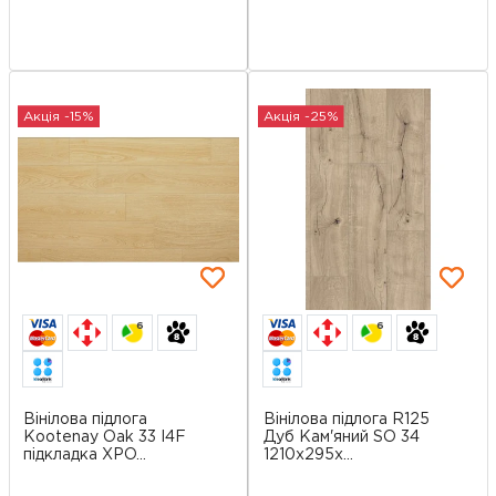
Акція -15%
Акція -25%
6
6
Вінілова підлога
Вінілова підлога R125
Kootenay Oak 33 I4F
Дуб Кам'яний SO 34
підкладка XPO...
1210x295x...