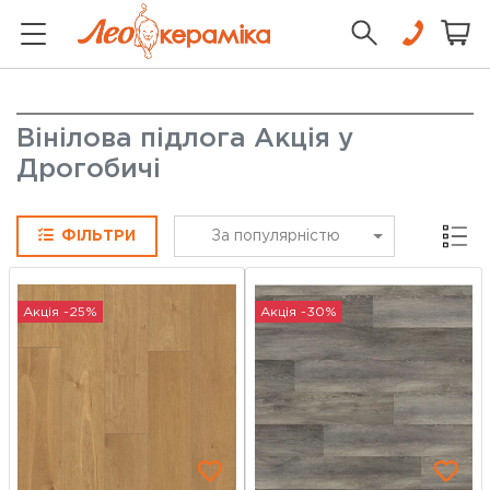
Вінілова підлога Акція у
Дрогобичі
Сітка
ФІЛЬТРИ
За популярністю
Акція -25%
Акція -30%