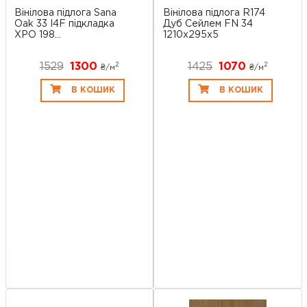
Вінілова підлога Sana
Вінілова підлога R174
Oak 33 I4F підкладка
Дуб Сейлем FN 34
XPO 198...
1210x295x5
1529
1300
1425
1070
2
2
₴/
м
₴/
м
В КОШИК
В КОШИК