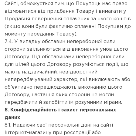
Сайті, обмежується тим, що Покупець має право
відмовитися від придбання Товару і вимагати у
Продавця повернення сплачених за нього коштів
(якщо вони були фактично сплачені Покупцем до
моменту передання Товару).
7.4. У випадку обставин непереборної сили
сторони звільняються від виконання умов цього
Договору. Під обставинами непереборної сили
для цілей цього Договору розуміються події, що
мають надзвичайний, невідворотний
непередбачуваний характер, які виключають або
об’єктивно перешкоджають виконанню цього
Договору, настання яких сторони не могли
передбачити й запобігти їм розумними мірами.
8. Конфіденційність і захист персональних
даних
8.1. Надаючи свої персональні дані на сайті
Інтернет-магазину при реєстрації або