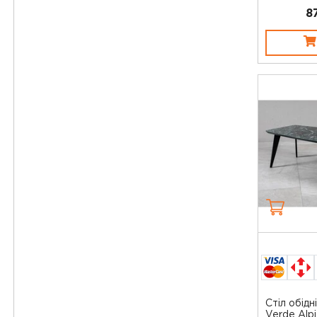
8
Стіл обідн
Verde Alpi 