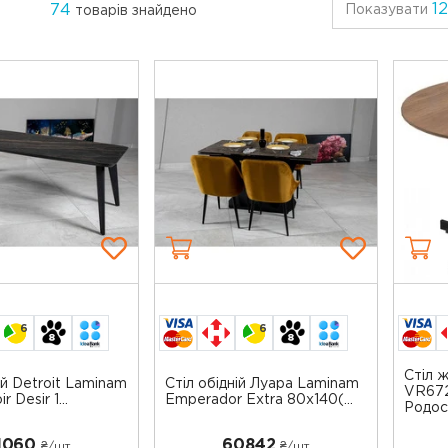
12
74
Показувати
товарів знайдено
6
6
Стіл 
ій Detroit Laminam
Стіл обідній Луара Laminam
VR672
r Desir 1...
Emperador Extra 80х140(...
Родо
1060
60842
₴/шт
₴/шт