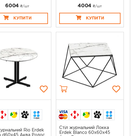
6004
4004
₴/шт
₴/шт
КУПИТИ
КУПИТИ
6
6
Стіл журнальний Локка
журнальний Rio Erdek
Erdek Blanco 60х60х45
o d60x45 Аква Родос