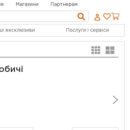
ія
Магазини
Партнерам
Cписо
Пошук
бажан
ші ексклюзиви
Послуги і сервіси
обичі