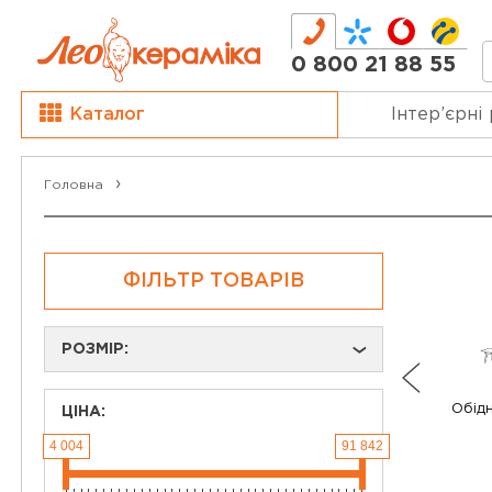
0 800 21 88 55
Каталог
Інтер’єрні
Головна
ФІЛЬТР ТОВАРІВ
РОЗМІР:
›
Обідн
ЦІНА:
4 004
91 842