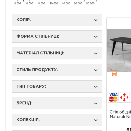
4 004
6 000
8 000
10 000
40 000
60 000
80 000
КОЛІР:
›
ФОРМА СТІЛЬНИЦІ:
›
МАТЕРІАЛ СТІЛЬНИЦІ:
›
СТИЛЬ ПРОДУКТУ:
›
ТИП ТОВАРУ:
›
БРЕНД:
›
Стіл обідн
Naturali Noi
КОЛЕКЦІЯ:
›
6