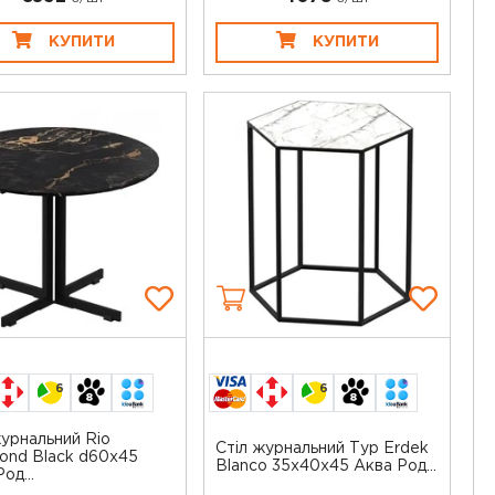
КУПИТИ
КУПИТИ
6
6
журнальний Rio
Стіл журнальний Тур Erdek
ond Black d60x45
Blanco 35х40х45 Аква Род...
од...