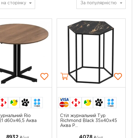
на сторінку
За популярністю
6
6
журнальний Rio
Стіл журнальний Тур
1 d60x46,5 Аква
Richmond Black 35х40х45
с
Аква Р...
8932
4078
₴/шт
₴/шт