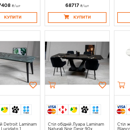
7408
68717
₴/шт
₴/шт
КУПИТИ
КУПИТИ
6
6
ій Detroit Laminam
Стіл обідній Луара Laminam
Стіл 
Lucidato 1...
Naturali Noir Desir 90х...
Blanc