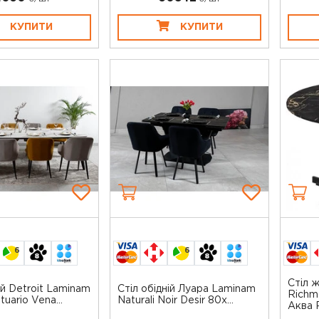
КУПИТИ
КУПИТИ
6
6
Стіл 
ій Detroit Laminam
Стіл обідній Луара Laminam
Richm
tuario Vena...
Naturali Noir Desir 80х...
Аква Р