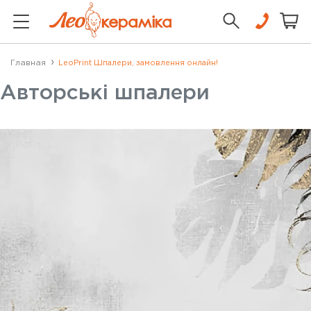
Главная
LeoPrint Шпалери, замовлення онлайн!
Авторські шпалери