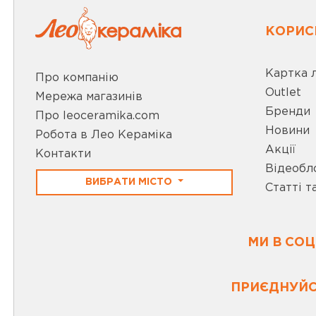
КОРИС
Картка 
Про компанію
Outlet
Мережа магазинів
Бренди
Про leoceramika.com
Новини
Робота в Лео Кераміка
Акції
Контакти
Відеобл
ВИБРАТИ МІСТО
Статті т
МИ В СО
ПРИЄДНУЙС