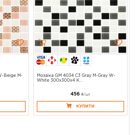
6
W-Beige M-
Мозаїка GM 4034 C3 Gray M-Gray W-
White 300x300x4 К...
456
₴/шт
КУПИТИ