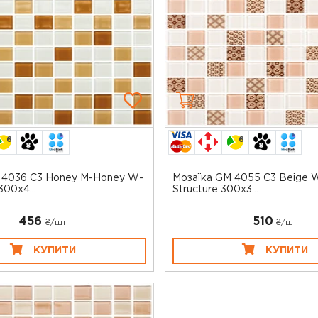
6
6
 4036 C3 Honey M-Honey W-
Мозаїка GM 4055 C3 Beige 
00x4...
Structure 300x3...
456
510
₴/шт
₴/шт
КУПИТИ
КУПИТИ