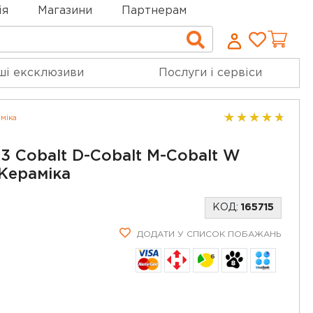
ія
Магазини
Партнерам
Cписо
Пошук
бажан
ші ексклюзиви
Послуги і сервіси
міка
3 Cobalt D-Cobalt M-Cobalt W
Кераміка
КОД:
165715
ДОДАТИ У СПИСОК ПОБАЖАНЬ
6