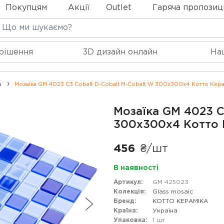
Покупцям
Акції
Outlet
Гаряча пропозиц
 рішення
3D дизайн онлайн
На
а
Мозаїка GM 4023 C3 Cobalt D-Cobalt M-Cobalt W 300x300x4 Котто Кера
Мозаїка GM 4023 C
300x300x4 Котто 
456
₴/шт
В наявності
Артикул:
GM 425023
Колекція:
Glass mosaic
Бренд:
КОТТО КЕРАМІКА
Країна:
Україна
Упаковка:
1 шт