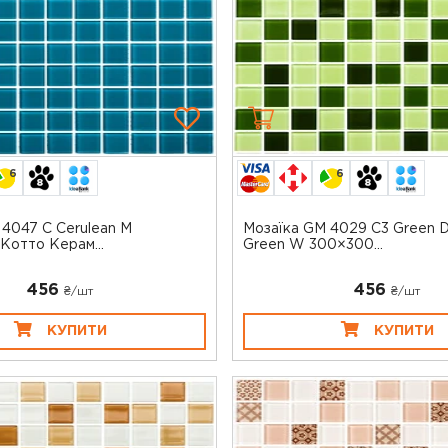
6
6
 4047 C Cerulean M
Мозаїка GM 4029 C3 Green 
Котто Керам...
Green W 300×300...
456
456
₴/шт
₴/шт
КУПИТИ
КУПИТИ