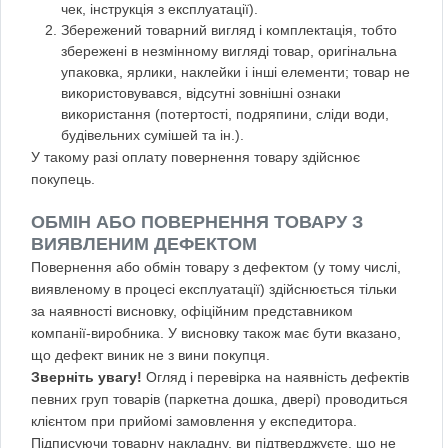
чек, інструкція з експлуатації).
Збережений товарний вигляд і комплектація, тобто
збережені в незмінному вигляді товар, оригінальна
упаковка, ярлики, наклейки і інші елементи; товар не
використовувався, відсутні зовнішні ознаки
використання (потертості, подряпини, сліди води,
будівельних сумішей та ін.).
У такому разі оплату повернення товару здійснює
покупець.
ОБМІН АБО ПОВЕРНЕННЯ ТОВАРУ З
ВИЯВЛЕНИМ ДЕФЕКТОМ
Повернення або обмін товару з дефектом (у тому числі,
виявленому в процесі експлуатації) здійснюється тільки
за наявності висновку, офіційним представником
компанії-виробника. У висновку також має бути вказано,
що дефект виник не з вини покупця.
Зверніть увагу!
Огляд і перевірка на наявність дефектів
певних груп товарів (паркетна дошка, двері) проводиться
клієнтом при прийомі замовлення у експедитора.
Підписуючи товарну накладну, ви підтверджуєте, що не