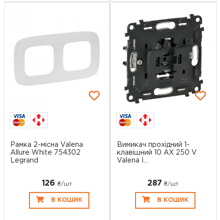
Рамка 2-місна Valena
Вимикач прохідний 1-
Allure White 754302
клавішний 10 AX 250 V
Legrand
Valena I...
126
287
₴/шт
₴/шт
В КОШИК
В КОШИК