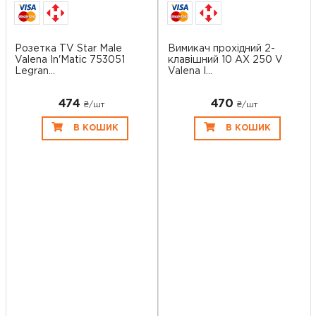
Розетка TV Star Male
Вимикач прохідний 2-
Valena In'Matic 753051
клавішний 10 AX 250 V
Legran...
Valena I...
474
470
₴/шт
₴/шт
В КОШИК
В КОШИК