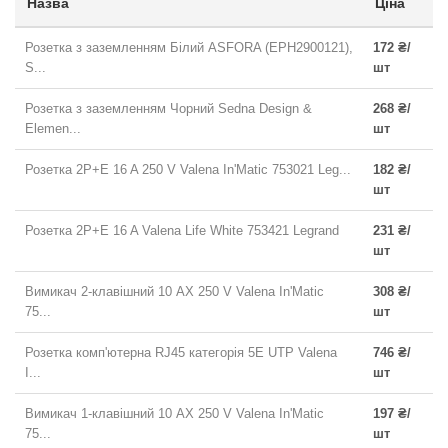
Назва
Ціна
Розетка з заземленням Білий ASFORA (EPH2900121),
172 ₴/
S...
шт
Розетка з заземленням Чорний Sedna Design &
268 ₴/
Elemen...
шт
Розетка 2P+E 16 A 250 V Valena In'Matic 753021 Leg...
182 ₴/
шт
Розетка 2P+E 16 A Valena Life White 753421 Legrand
231 ₴/
шт
Вимикач 2-клавішний 10 AX 250 V Valena In'Matic
308 ₴/
75...
шт
Розетка комп'ютерна RJ45 категорія 5E UTP Valena
746 ₴/
I...
шт
Вимикач 1-клавішний 10 AX 250 V Valena In'Matic
197 ₴/
75...
шт