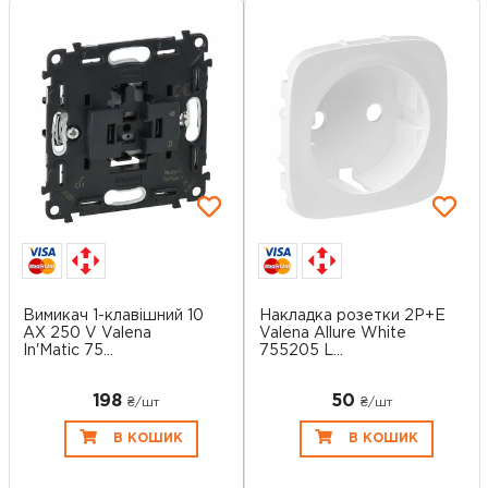
Вимикач 1-клавішний 10
Накладка розетки 2P+E
AX 250 V Valena
Valena Allure White
In'Matic 75...
755205 L...
198
50
₴/шт
₴/шт
В КОШИК
В КОШИК