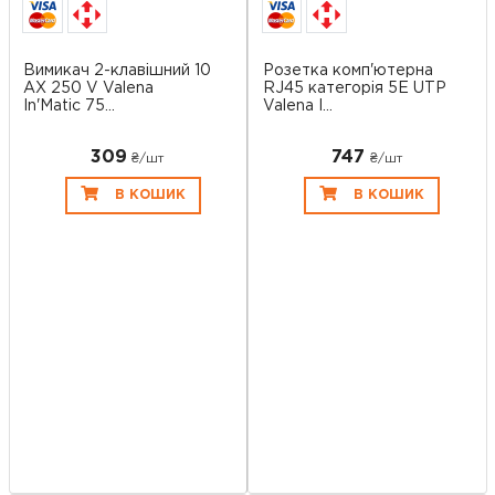
Вимикач 2-клавішний 10
Розетка комп'ютерна
AX 250 V Valena
RJ45 категорія 5E UTP
In'Matic 75...
Valena I...
309
747
₴/шт
₴/шт
В КОШИК
В КОШИК