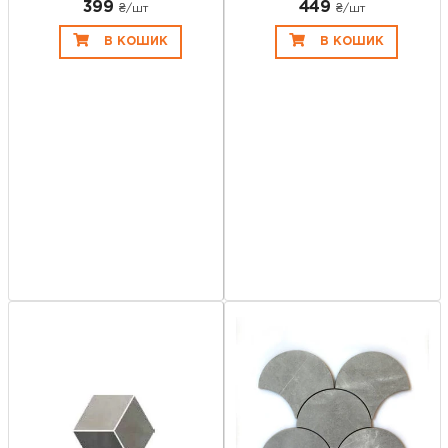
399
449
₴/шт
₴/шт
В КОШИК
В КОШИК