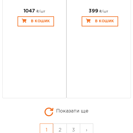
1047
399
₴/шт
₴/шт
В КОШИК
В КОШИК
Показати ще
1
2
3
›