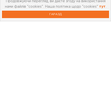
Продовжуючи перегляд, ви даєте згоду на використання
нами файлів "cookies". Наша політика щодо "cookies"
тут
.
Корисна інформація
ГАРАЗД
Картка лояльності
Бренди
Новини
Акції
Outlet
Відеоблог
Статті та огляди
0 800 21 88 55
Працюємо: