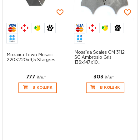
6
6
Мозаїка Scales CM 3112
Мозаїка Town Mosaic
SC Ambrosio Gris
220×220x9,5 Stargres
136x147x10...
777
303
₴/шт
₴/шт
В КОШИК
В КОШИК