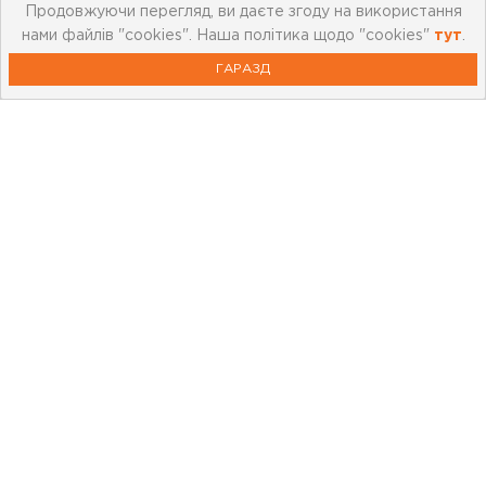
Продовжуючи перегляд, ви даєте згоду на використання
нами файлів "cookies". Наша політика щодо "cookies"
тут
.
ГАРАЗД
Про компанію
Мережа магазинів
Про leoceramika.com
Робота в Лео Кераміка
Контакти
Корисна інформація
Картка лояльності