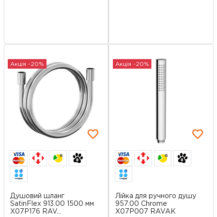
Акція -20%
Акція -20%
6
6
Душовий шланг
Лійка для ручного душу
SatinFlex 913.00 1500 мм
957.00 Chrome
X07P176 RAV...
X07P007 RAVAK