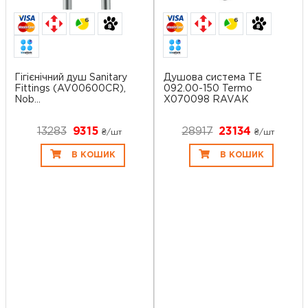
6
6
Гігієнічний душ Sanitary
Душова система TE
Fittings (AV00600CR),
092.00-150 Termo
Nob...
X070098 RAVAK
13283
9315
28917
23134
₴/шт
₴/шт
В КОШИК
В КОШИК