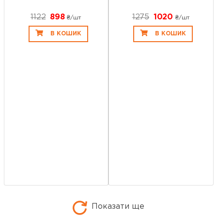
1122
898
1275
1020
₴/шт
₴/шт
В КОШИК
В КОШИК
Показати ще