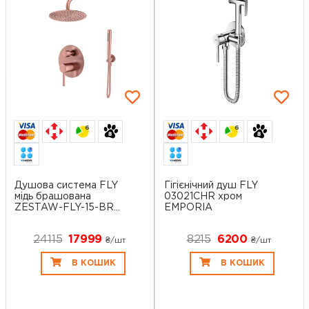
6
6
Душова система FLY
Гігієнічний душ FLY
мідь брашована
03021CHR хром
ZESTAW-FLY-15-BR...
EMPORIA
24115
17999
8215
6200
₴/шт
₴/шт
В КОШИК
В КОШИК