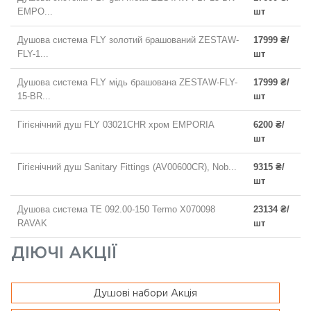
EMPO...
шт
Душова система FLY золотий брашований ZESTAW-
17999 ₴/
FLY-1...
шт
Душова система FLY мідь брашована ZESTAW-FLY-
17999 ₴/
15-BR...
шт
Гігієнічний душ FLY 03021CHR хром EMPORIA
6200 ₴/
шт
Гігієнічний душ Sanitary Fittings (AV00600CR), Nob...
9315 ₴/
шт
Душова система TE 092.00-150 Termo X070098
23134 ₴/
RAVAK
шт
ДІЮЧІ АКЦІЇ
Душові набори Акція