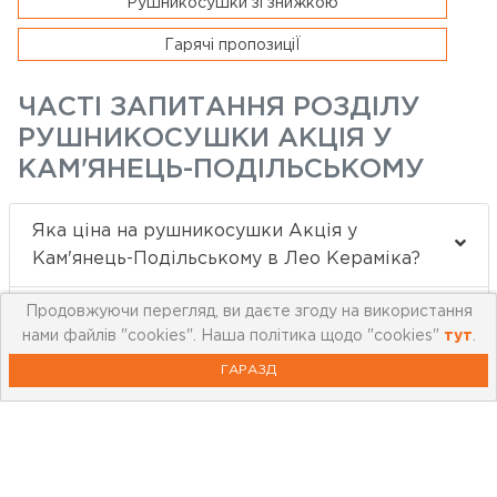
Рушникосушки зі знижкою
Гарячі пропозиціЇ
ЧАСТІ ЗАПИТАННЯ РОЗДІЛУ
РУШНИКОСУШКИ АКЦІЯ У
КАМ'ЯНЕЦЬ-ПОДІЛЬСЬКОМУ
Яка ціна на рушникосушки Акція у
Кам'янець-Подільському в Лео Кераміка?
Продовжуючи перегляд, ви даєте згоду на використання
Які бренди купують в категорії
нами файлів "cookies". Наша політика щодо "cookies"
тут
.
рушникосушки Акція у Кам'янець-
Подільському?
ГАРАЗД
Які товари у рушникосушки Акція у
Кам'янець-Подільському краще всього
купують?