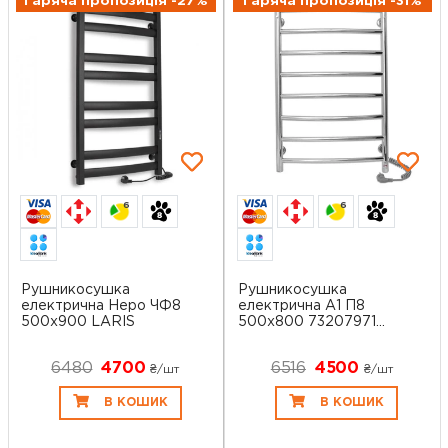
Гаряча пропозиція -27%
Гаряча пропозиція -31%
6
6
Рушникосушка
Рушникосушка
електрична Неро ЧФ8
електрична А1 П8
500x900 LARIS
500х800 73207971
LAR...
6480
4700
6516
4500
₴/шт
₴/шт
В КОШИК
В КОШИК