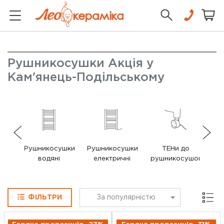
Рушникосушки Акція у
Кам'янець-Подільському
Рушникосушки
Рушникосушки
ТЕНи до
В
водяні
електричні
рушникосушок
ру
Сітка
ФІЛЬТРИ
За популярністю