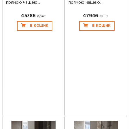
прямою чашею
прямою чашею
SGWHTS 9...
SGWHTS 1...
45786
47946
₴/шт
₴/шт
В КОШИК
В КОШИК