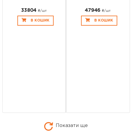
SGWTO...
SGWHT...
33804
47946
₴/шт
₴/шт
В КОШИК
В КОШИК
Показати ще