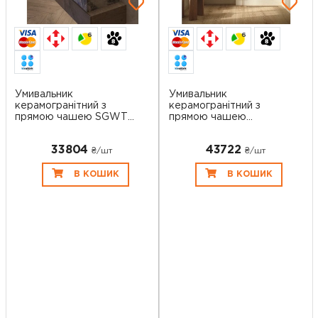
6
6
Умивальник
Умивальник
керамогранітний з
керамогранітний з
прямою чашею SGWTS
прямою чашею
90...
SGWHTS 7...
33804
43722
₴/шт
₴/шт
В КОШИК
В КОШИК