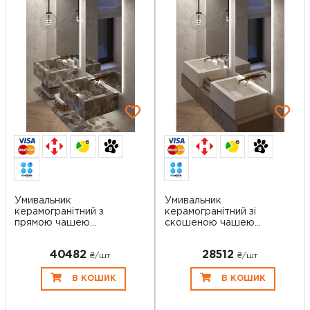
6
6
Умивальник
Умивальник
керамогранітний з
керамогранітний зі
прямою чашею
скошеною чашею
SGWHTS 6...
SGWTO...
40482
28512
₴/шт
₴/шт
В КОШИК
В КОШИК