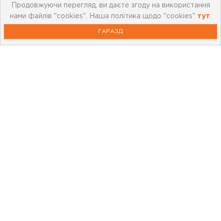
Продовжуючи перегляд, ви даєте згоду на використання
нами файлів "cookies". Наша політика щодо "cookies"
тут
.
ГАРАЗД
Про компанію
Мережа магазинів
Про leoceramika.com
Робота в Лео Кераміка
Контакти
Корисна інформація
Картка лояльності