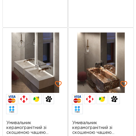
6
6
Умивальник
Умивальник
керамогранітний зі
керамогранітний зі
скошеною чашею
скошеною чашею