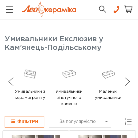
Умивальники Екслюзив у
Кам'янець-Подільському
Умивальники з
Умивальники
Маленькі
керамограніту
зі штучного
умивальники
у
каменю
Сітка
ФІЛЬТРИ
За популярністю