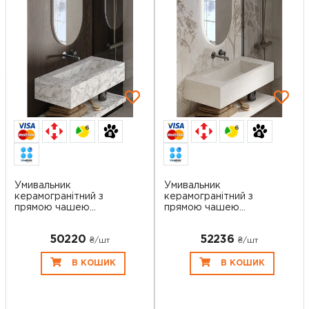
6
6
Умивальник
Умивальник
керамогранітний з
керамогранітний з
прямою чашею
прямою чашею
SGWHTS 1...
SGWHTS 1...
50220
52236
₴/шт
₴/шт
В КОШИК
В КОШИК