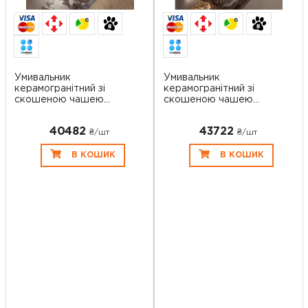
6
6
Умивальник
Умивальник
керамогранітний зі
керамогранітний зі
скошеною чашею
скошеною чашею
SGWHT...
SGWHT...
40482
43722
₴/шт
₴/шт
В КОШИК
В КОШИК