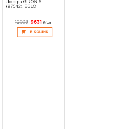
Люстра GIRON-S
(97542), EGLO
12038
9631
₴/шт
В КОШИК