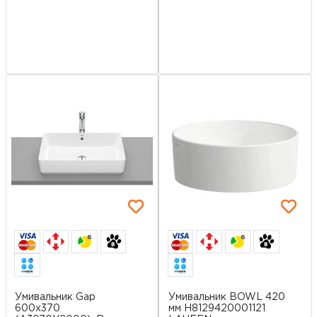
6
6
Умивальник Gap
Умивальник BOWL 420
600х370
мм H8129420001121