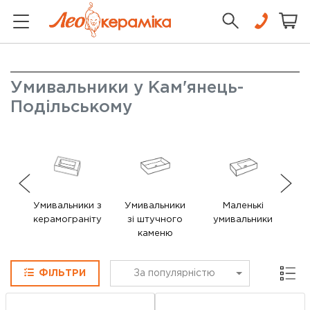
Умивальники у Кам'янець-
Подільському
Умивальники з
Умивальники
Маленькі
керамограніту
зі штучного
умивальники
у
каменю
Сітка
ФІЛЬТРИ
За популярністю