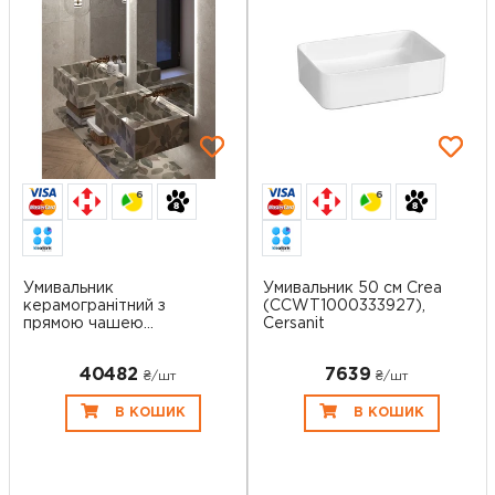
6
6
Умивальник
Умивальник 50 см Crea
керамогранітний з
(CCWT1000333927),
прямою чашею
Cersanit
SGWHTS 6...
40482
7639
₴/шт
₴/шт
В КОШИК
В КОШИК