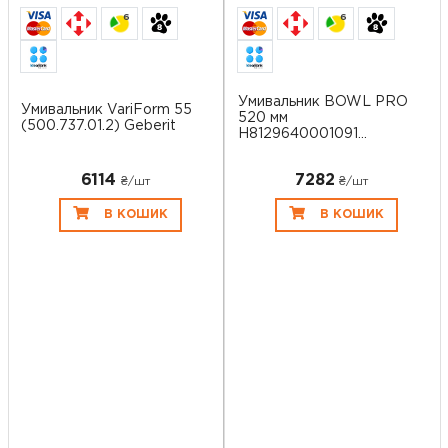
6
6
Умивальник BOWL PRO
Умивальник VariForm 55
520 мм
(500.737.01.2) Geberit
H8129640001091
LAUFEN
6114
7282
₴/шт
₴/шт
В КОШИК
В КОШИК