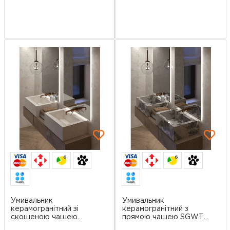
6
6
Умивальник
Умивальник
керамогранітний зі
керамогранітний з
скошеною чашею
прямою чашею SGWTS
SGWTO...
90...