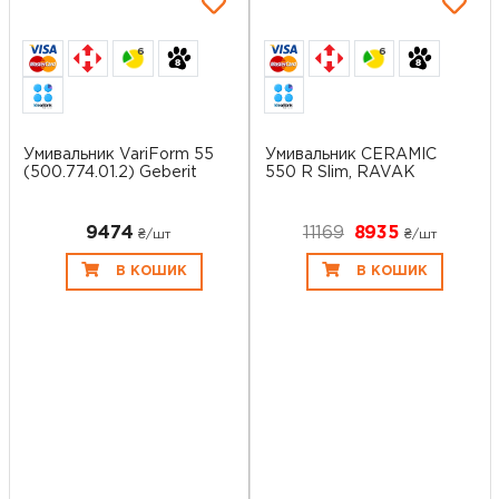
6
6
Умивальник VariForm 55
Умивальник CERAMIC
(500.774.01.2) Geberit
550 R Slim, RAVAK
9474
11169
8935
₴/шт
₴/шт
В КОШИК
В КОШИК