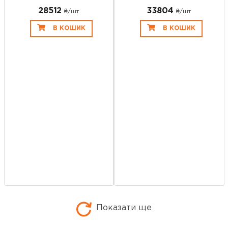
28512
33804
₴/шт
₴/шт
В КОШИК
В КОШИК
Показати ще