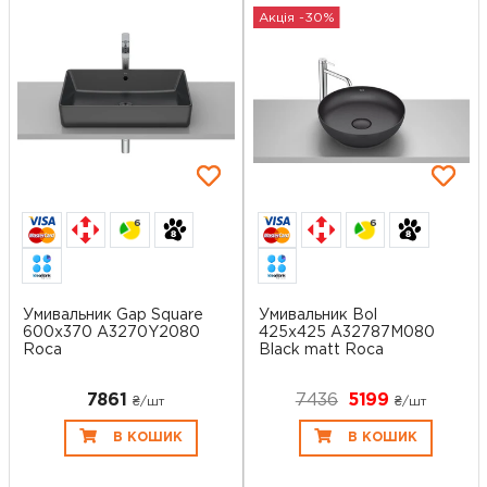
Акція -30%
6
6
Умивальник Gap Square
Умивальник Bol
600х370 A3270Y2080
425x425 A32787M080
Roca
Black matt Roca
7861
7436
5199
₴/шт
₴/шт
В КОШИК
В КОШИК