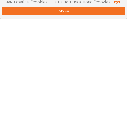
нами файлів "cookies". Наша політика щодо "cookies"
тут
.
ГАРАЗД
Про компанію
Мережа магазинів
Про leoceramika.com
Робота в Лео Кераміка
Контакти
Корисна інформація
Картка лояльності
Бренди