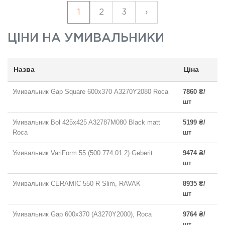
1
2
3
›
ЦІНИ НА
УМИВАЛЬНИКИ
Назва
Ціна
Умивальник Gap Square 600х370 A3270Y2080 Roca
7860 ₴/
шт
Умивальник Bol 425x425 A32787M080 Black matt
5199 ₴/
Roca
шт
Умивальник VariForm 55 (500.774.01.2) Geberit
9474 ₴/
шт
Умивальник CERAMIC 550 R Slim, RAVAK
8935 ₴/
шт
Умивальник Gap 600х370 (A3270Y2000), Roca
9764 ₴/
шт