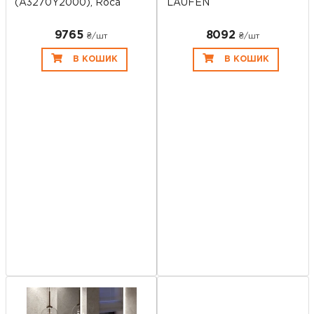
(A3270Y2000), Roca
LAUFEN
9765
8092
₴/шт
₴/шт
В КОШИК
В КОШИК